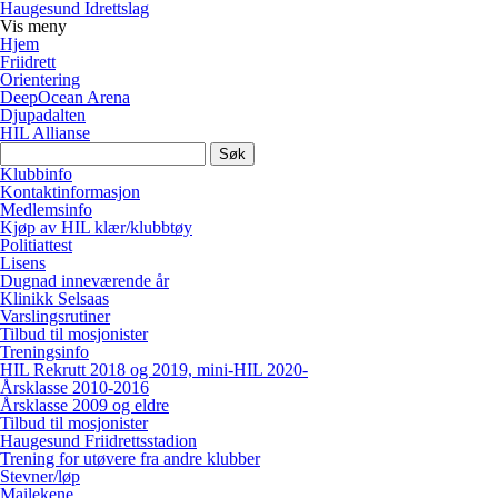
Haugesund Idrettslag
Vis
meny
Hjem
Friidrett
Orientering
DeepOcean Arena
Djupadalten
HIL Allianse
Søk
etter:
Klubbinfo
Kontaktinformasjon
Medlemsinfo
Kjøp av HIL klær/klubbtøy
Politiattest
Lisens
Dugnad inneværende år
Klinikk Selsaas
Varslingsrutiner
Tilbud til mosjonister
Treningsinfo
HIL Rekrutt 2018 og 2019, mini-HIL 2020-
Årsklasse 2010-2016
Årsklasse 2009 og eldre
Tilbud til mosjonister
Haugesund Friidrettsstadion
Trening for utøvere fra andre klubber
Stevner/løp
Mailekene