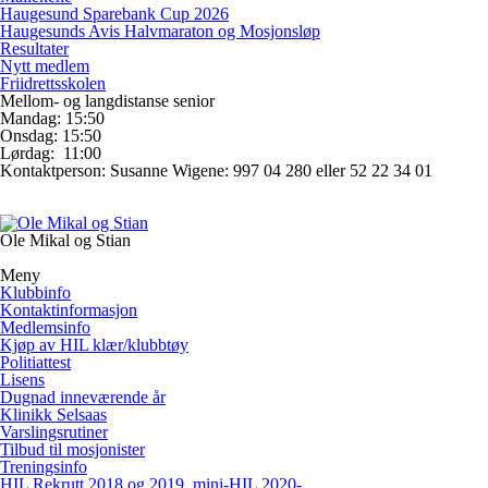
Haugesund Sparebank Cup 2026
Haugesunds Avis Halvmaraton og Mosjonsløp
Resultater
Nytt medlem
Friidrettsskolen
Mellom- og langdistanse senior
Mandag: 15:50
Onsdag: 15:50
Lørdag: 11:00
Kontaktperson: Susanne Wigene: 997 04 280 eller 52 22 34 01
Ole Mikal og Stian
Meny
Klubbinfo
Kontaktinformasjon
Medlemsinfo
Kjøp av HIL klær/klubbtøy
Politiattest
Lisens
Dugnad inneværende år
Klinikk Selsaas
Varslingsrutiner
Tilbud til mosjonister
Treningsinfo
HIL Rekrutt 2018 og 2019, mini-HIL 2020-