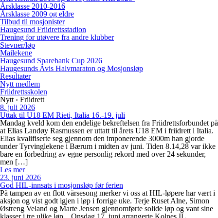
Årsklasse 2010-2016
Årsklasse 2009 og eldre
Tilbud til mosjonister
Haugesund Friidrettsstadion
Trening for utøvere fra andre klubber
Stevner/løp
Mailekene
Haugesund Sparebank Cup 2026
Haugesunds Avis Halvmaraton og Mosjonsløp
Resultater
Nytt medlem
Friidrettsskolen
Nytt › Friidrett
8. juli 2026
Uttak til U18 EM Rieti, Italia 16.-19. juli
Mandag kveld kom den endelige bekreftelsen fra Friidrettsforbundet på
at Elias Landøy Rasmussen er uttatt til årets U18 EM i friidrett i Italia.
Elias kvalifiserte seg gjennom den imponerende 3000m han gjorde
under Tyrvinglekene i Bærum i midten av juni. Tiden 8.14,28 var ikke
bare en forbedring av egne personlig rekord med over 24 sekunder,
men […]
Les mer
23. juni 2026
God HIL-innsats i mosjonsløp før ferien
På tampen av en flott vårsesong merker vi oss at HIL-løpere har vært i
aksjon og vist godt igjen i løp i forrige uke. Terje Ruset Alne, Simon
Østreng Veland og Marte Jensen gjennomførte solide løp og vant sine
klasser i tre ulike løp. Onsdag 17. juni arrangerte Kolnes IL