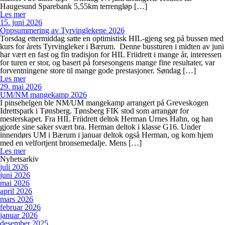
Haugesund Sparebank 5,55km terrengløp […]
Les mer
15. juni 2026
Oppsummering av Tyrvinglekene 2026
Torsdag ettermiddag satte en optimistisk HIL-gjeng seg på bussen med
kurs for årets Tyrvingleker i Bærum. Denne bussturen i midten av juni
har vært en fast og fin tradisjon for HIL Friidrett i mange år, interessen
for turen er stor, og basert på forsesongens mange fine resultater, var
forventningene store til mange gode prestasjoner. Søndag […]
Les mer
29. mai 2026
UM/NM mangekamp 2026
I pinsehelgen ble NM/UM mangekamp arrangert på Greveskogen
Idrettspark i Tønsberg. Tønsberg FIK stod som arrangør for
mesterskapet. Fra HIL Friidrett deltok Herman Urnes Hahn, og han
gjorde sine saker svært bra. Herman deltok i klasse G16. Under
innendørs UM i Bærum i januar deltok også Herman, og kom hjem
med en velfortjent bronsemedalje. Mens […]
Les mer
Nyhetsarkiv
juli 2026
juni 2026
mai 2026
april 2026
mars 2026
februar 2026
januar 2026
desember 2025