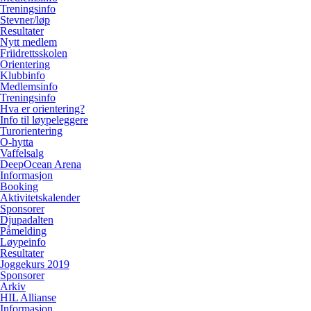
Treningsinfo
Stevner/løp
Resultater
Nytt medlem
Friidrettsskolen
Orientering
Klubbinfo
Medlemsinfo
Treningsinfo
Hva er orientering?
Info til løypeleggere
Turorientering
O-hytta
Vaffelsalg
DeepOcean Arena
Informasjon
Booking
Aktivitetskalender
Sponsorer
Djupadalten
Påmelding
Løypeinfo
Resultater
Joggekurs 2019
Sponsorer
Arkiv
HIL Allianse
Informasjon