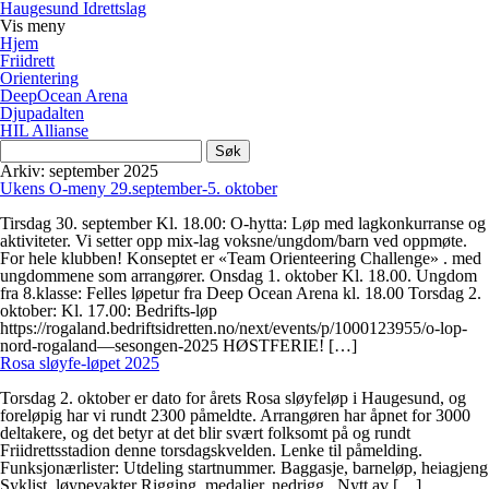
Haugesund Idrettslag
Vis
meny
Hjem
Friidrett
Orientering
DeepOcean Arena
Djupadalten
HIL Allianse
Søk
etter:
Arkiv: september 2025
Ukens O-meny 29.september-5. oktober
Tirsdag 30. september Kl. 18.00: O-hytta: Løp med lagkonkurranse og
aktiviteter. Vi setter opp mix-lag voksne/ungdom/barn ved oppmøte.
For hele klubben! Konseptet er «Team Orienteering Challenge» . med
ungdommene som arrangører. Onsdag 1. oktober Kl. 18.00. Ungdom
fra 8.klasse: Felles løpetur fra Deep Ocean Arena kl. 18.00 Torsdag 2.
oktober: Kl. 17.00: Bedrifts-løp
https://rogaland.bedriftsidretten.no/next/events/p/1000123955/o-lop-
nord-rogaland—sesongen-2025 HØSTFERIE! […]
Rosa sløyfe-løpet 2025
Torsdag 2. oktober er dato for årets Rosa sløyfeløp i Haugesund, og
foreløpig har vi rundt 2300 påmeldte. Arrangøren har åpnet for 3000
deltakere, og det betyr at det blir svært folksomt på og rundt
Friidrettsstadion denne torsdagskvelden. Lenke til påmelding.
Funksjonærlister: Utdeling startnummer. Baggasje, barneløp, heiagjeng
Syklist, løypevakter Rigging, medaljer, nedrigg Nytt av […]