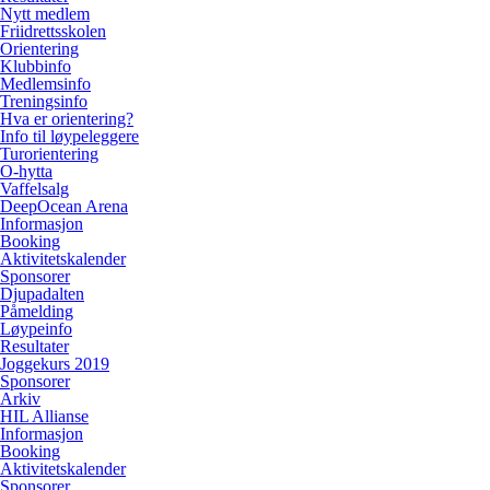
Nytt medlem
Friidrettsskolen
Orientering
Klubbinfo
Medlemsinfo
Treningsinfo
Hva er orientering?
Info til løypeleggere
Turorientering
O-hytta
Vaffelsalg
DeepOcean Arena
Informasjon
Booking
Aktivitetskalender
Sponsorer
Djupadalten
Påmelding
Løypeinfo
Resultater
Joggekurs 2019
Sponsorer
Arkiv
HIL Allianse
Informasjon
Booking
Aktivitetskalender
Sponsorer