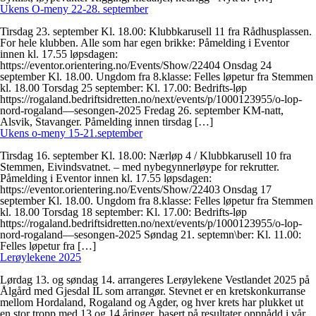
Ukens O-meny 22-28. september
Tirsdag 23. september Kl. 18.00: Klubbkarusell 11 fra Rådhusplassen.
For hele klubben. Alle som har egen brikke: Påmelding i Eventor
innen kl. 17.55 løpsdagen:
https://eventor.orientering.no/Events/Show/22404 Onsdag 24
september Kl. 18.00. Ungdom fra 8.klasse: Felles løpetur fra Stemmen
kl. 18.00 Torsdag 25 september: Kl. 17.00: Bedrifts-løp
https://rogaland.bedriftsidretten.no/next/events/p/1000123955/o-lop-
nord-rogaland—sesongen-2025 Fredag 26. september KM-natt,
Alsvik, Stavanger. Påmelding innen tirsdag […]
Ukens o-meny 15-21.september
Tirsdag 16. september Kl. 18.00: Nærløp 4 / Klubbkarusell 10 fra
Stemmen, Eivindsvatnet. – med nybegynnerløype for rekrutter.
Påmelding i Eventor innen kl. 17.55 løpsdagen:
https://eventor.orientering.no/Events/Show/22403 Onsdag 17
september Kl. 18.00. Ungdom fra 8.klasse: Felles løpetur fra Stemmen
kl. 18.00 Torsdag 18 september: Kl. 17.00: Bedrifts-løp
https://rogaland.bedriftsidretten.no/next/events/p/1000123955/o-lop-
nord-rogaland—sesongen-2025 Søndag 21. septemn\ber: Kl. 11.00:
Felles løpetur fra […]
Lerøylekene 2025
Lørdag 13. og søndag 14. arrangeres Lerøylekene Vestlandet 2025 på
Ålgård med Gjesdal IL som arrangør. Stevnet er en kretskonkurranse
mellom Hordaland, Rogaland og Agder, og hver krets har plukket ut
en stor tropp med 13 og 14 åringer, basert på resultater oppnådd i vår