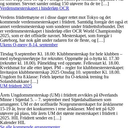
og sommer. Stevnet samler omlag 150 utøvere fra de tre […]
Verdensmesterskapet i hinderløp OCR
Verdens friidrettsøyne er i disse dager rettet mot Tokyo og det
kommende verdensmesterskapet i friidrett. Samtidig foregår det også et
annet verdensmesterskap som sonderer under friidrettsforbundet. Det
er verdensmesterskapet i hinderløp eller OCR World Championship
2025, som er det offisielle navnet. Mesterskapet, som foregår i
Gøteborg, har nok gått under radaren for de fleste, og […]
Ukens O-meny 8-14. september
Tirsdag 9.september Kl. 18.00: Klubbmesterskap for hele klubben –
med nybegynnerløype for rekrutter. Oppmølte på o-hytta kl. 17.30
(rekrutter kl. 18.00). Påmelding ved oppmøte. Fellesstart kl. 18.00.
Kveldsmat for alle etter løpet. PM – regler for klubbmestersterskapet:
Invitasjon klubbmesterskap 2025 Onsdag 10. september Kl. 18.00.
Ungdom fra 8.klasse: Felels løpetur fra O-teknisk trening fra
Solandsbakkane […]
UM friidrett 2025
Årets Ungdomsmesterskap (UM) i friidrett avvikles på Øverlands
Minne i Stjørdal 5. – 7. september med Stjørdalsalliansen som
arrangører. UM er det uoffisielle Norgesmesterskapet for årsklassene
15-19 år, hvor det konkurreres i rene årsklasser. Med tett på 620
utøvere på plass, blir årets UM det største mesterskapet i friidrett i
2025. HIL Friidrett sender en […]
Kalender HIL
Se alle kommende arrangementer