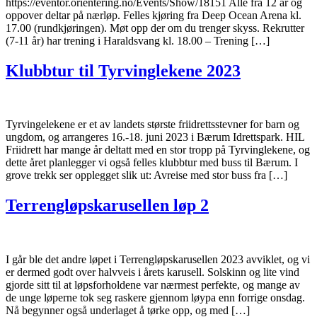
https://eventor.orientering.no/Events/Show/18151 Alle fra 12 år og
oppover deltar på nærløp. Felles kjøring fra Deep Ocean Arena kl.
17.00 (rundkjøringen). Møt opp der om du trenger skyss. Rekrutter
(7-11 år) har trening i Haraldsvang kl. 18.00 – Trening […]
Klubbtur til Tyrvinglekene 2023
Tyrvingelekene er et av landets største friidrettsstevner for barn og
ungdom, og arrangeres 16.-18. juni 2023 i Bærum Idrettspark. HIL
Friidrett har mange år deltatt med en stor tropp på Tyrvinglekene, og
dette året planlegger vi også felles klubbtur med buss til Bærum. I
grove trekk ser opplegget slik ut: Avreise med stor buss fra […]
Terrengløpskarusellen løp 2
I går ble det andre løpet i Terrengløpskarusellen 2023 avviklet, og vi
er dermed godt over halvveis i årets karusell. Solskinn og lite vind
gjorde sitt til at løpsforholdene var nærmest perfekte, og mange av
de unge løperne tok seg raskere gjennom løypa enn forrige onsdag.
Nå begynner også underlaget å tørke opp, og med […]