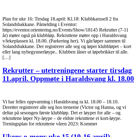
Plan for uke 16: Tirsdag 18.april: Kl.18: Klubbkarusell 2 fra
Solandsbakkane. Påmelding i Eventor:
https://eventor.orientering.no/Events/Show/18145 Rekrutter (7-11
år) møter også på klubbløp. Rekruttene møter opp i Haraldsvang
v/lekeplassen kl. 18.00. (Parkering her). Vi går/løper sammen til
Solandsbakkane. Der registrerer alle seg og løper klubbløpet – kort
eller lang nybegynnerløype.. Klubben låner ut løpebrikker til alle.
[…]
Rekrutter – utetreningene starter tirsdag
11.april. Oppmøte i Haraldsvang kl. 18.00
Vi har felles oppvarming i Haraldsvang ra kl. 18.00 – 18.10.
Deretter registrerer alle seg hos trenerne (Victor og Hanna, og vi
deltar på sesongen første klubbløp. Det er løyper for alle – og
rekruttene løper Ny-løype – de eldste rekruttene ei kort-løype.
Treningsplan for rekruttene våren 2023: Kommer
Ukens o-meny uke 15 (10-16.april)