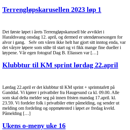
Terrengløpskarusellen 2023 løp 1
Det første løpet i årets Terrengløpskarusell ble avviklet i
Haraldsvang onsdag 12. april, og dermed er utendørssesongen for
alvor i gang. Selv om våren ikke helt har gjort sitt inntog enda, var
det våryre løpere som stilte til start og vi fikk mange fine dueller i
løypene. Vår egen fotograf Dag B. Eliassen var […]
Klubbtur til KM sprint lørdag 22.april
Lørdag 22.april er det klubbtur til KM sprint + sprintstafett på
Ganddal. Vi kjører i privatbiler fra Haugesund ca kl. 09.00. Alle
som skal delta melder seg på innen fristen mandag 17.april. kl.
23.59. Vi fordeler folk i privatbiler etter påmelding, og sender ut
melding om fordeling og oppmøtested i løpet av fredag kveld.
Påmelding […]
Ukens o-meny uke 16