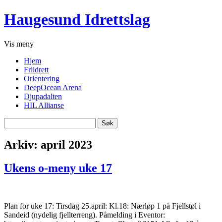
Haugesund Idrettslag
Vis
meny
Hjem
Friidrett
Orientering
DeepOcean Arena
Djupadalten
HIL Allianse
Søk
etter:
Arkiv: april 2023
Ukens o-meny uke 17
Plan for uke 17: Tirsdag 25.april: Kl.18: Nærløp 1 på Fjellstøl i
Sandeid (nydelig fjellterreng). Påmelding i Eventor: