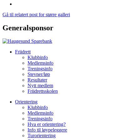
Gå til relatert post for større galleri
Generalsponsor
Friidrett
Klubbinfo
Medlemsinfo
Treningsinfo
Stevner/løp
Resultater
Nytt medlem
Friidrettsskolen
Orientering
Klubbinfo
Medlemsinfo
Treningsinfo
Hva er orientering?
Info til løypeleggere
Turorientering