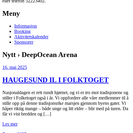
eller telefon 52223402.
Meny
Informasjon
Booking
Aktivitetskalender
Sponsorer
Nytt › DeepOcean Arena
16. mai 2025
HAUGESUND IL I FOLKTOGET
Nasjonaldagen er rett rundt hjørnet, og vi er tro mot tradisjonene og
stiller i Folketoget også i år. Vi oppfordrer alle våre medlemmer til å
stille opp på denne tradisjonsrike marsjen gjennom byens gater. Vi
håper riktig mange – både unge og litt eldre – blir med på turen. Da
får vi vist bredden og […]
Les mer