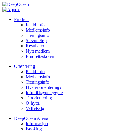
Friidrett
Klubbinfo
Medlemsinfo
Treningsinfo
Stevner/løp
Resultater
Nytt medlem
Friidrettsskolen
Orientering
Klubbinfo
Medlemsinfo
Treningsinfo
Hva er orientering?
Info til løypeleggere
Turorientering
O-hytta
Vaffelsalg
DeepOcean Arena
Informasjon
Booking