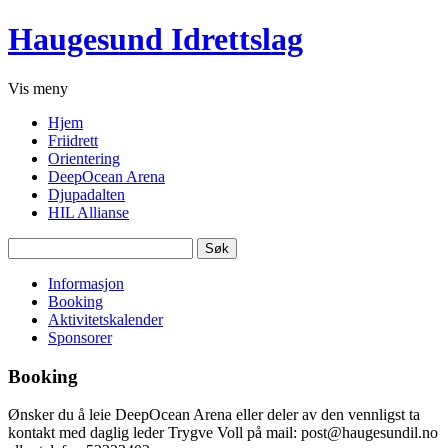
Haugesund Idrettslag
Vis
meny
Hjem
Friidrett
Orientering
DeepOcean Arena
Djupadalten
HIL Allianse
Søk
etter:
Informasjon
Booking
Aktivitetskalender
Sponsorer
Booking
Ønsker du å leie DeepOcean Arena eller deler av den vennligst ta
kontakt med daglig leder Trygve Voll på mail: post@haugesundil.no