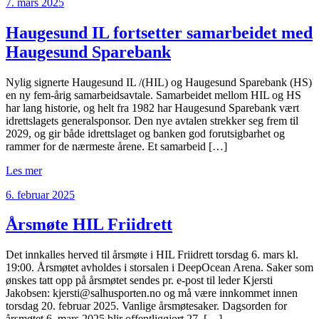
7. mars 2025
Haugesund IL fortsetter samarbeidet med
Haugesund Sparebank
Nylig signerte Haugesund IL /(HIL) og Haugesund Sparebank (HS)
en ny fem-årig samarbeidsavtale. Samarbeidet mellom HIL og HS
har lang historie, og helt fra 1982 har Haugesund Sparebank vært
idrettslagets generalsponsor. Den nye avtalen strekker seg frem til
2029, og gir både idrettslaget og banken god forutsigbarhet og
rammer for de nærmeste årene. Et samarbeid […]
Les mer
6. februar 2025
Årsmøte HIL Friidrett
Det innkalles herved til årsmøte i HIL Friidrett torsdag 6. mars kl.
19:00. Årsmøtet avholdes i storsalen i DeepOcean Arena. Saker som
ønskes tatt opp på årsmøtet sendes pr. e-post til leder Kjersti
Jakobsen: kjersti@salhusporten.no og må være innkommet innen
torsdag 20. februar 2025. Vanlige årsmøtesaker. Dagsorden for
årsmøtet 6. mars 2025 blir offentliggjort 27. […]