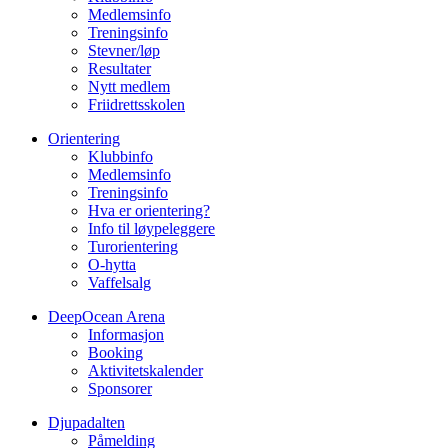
Medlemsinfo
Treningsinfo
Stevner/løp
Resultater
Nytt medlem
Friidrettsskolen
Orientering
Klubbinfo
Medlemsinfo
Treningsinfo
Hva er orientering?
Info til løypeleggere
Turorientering
O-hytta
Vaffelsalg
DeepOcean Arena
Informasjon
Booking
Aktivitetskalender
Sponsorer
Djupadalten
Påmelding