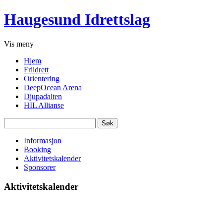
Haugesund Idrettslag
Vis
meny
Hjem
Friidrett
Orientering
DeepOcean Arena
Djupadalten
HIL Allianse
Søk
etter:
Informasjon
Booking
Aktivitetskalender
Sponsorer
Aktivitetskalender