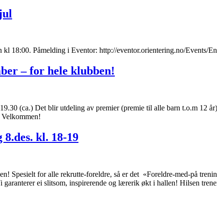
jul
rken kl 18:00. Påmelding i Eventor: http://eventor.orientering.no/Eve
ber – for hele klubben!
0-19.30 (ca.) Det blir utdeling av premier (premie til alle barn t.o.m 12
r. Velkommen!
 8.des. kl. 18-19
ubben! Spesielt for alle rekrutte-foreldre, så er det «Foreldre-med-på t
garanterer ei slitsom, inspirerende og lærerik økt i hallen! Hilsen tren