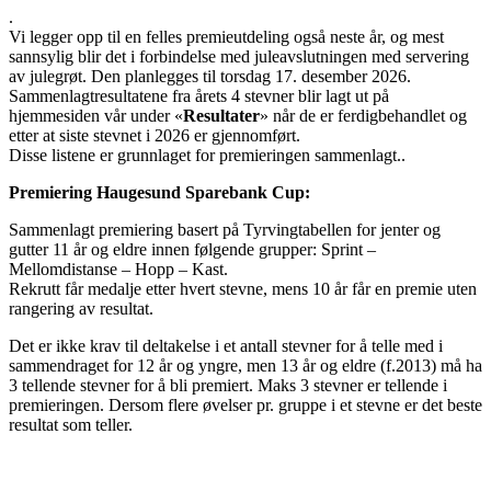
.
Vi legger opp til en felles premieutdeling også neste år, og mest
sannsylig blir det i forbindelse med juleavslutningen med servering
av julegrøt. Den planlegges til torsdag 17. desember 2026.
Sammenlagtresultatene fra årets 4 stevner blir lagt ut på
hjemmesiden vår under «
Resultater
» når de er ferdigbehandlet og
etter at siste stevnet i 2026 er gjennomført.
Disse listene er grunnlaget for premieringen sammenlagt..
Premiering Haugesund Sparebank Cup:
Sammenlagt premiering basert på Tyrvingtabellen for jenter og
gutter 11 år og eldre innen følgende grupper: Sprint –
Mellomdistanse – Hopp – Kast.
Rekrutt får medalje etter hvert stevne, mens 10 år får en premie uten
rangering av resultat.
Det er ikke krav til deltakelse i et antall stevner for å telle med i
sammendraget for 12 år og yngre, men 13 år og eldre (f.2013) må ha
3 tellende stevner for å bli premiert. Maks 3 stevner er tellende i
premieringen. Dersom flere øvelser pr. gruppe i et stevne er det beste
resultat som teller.