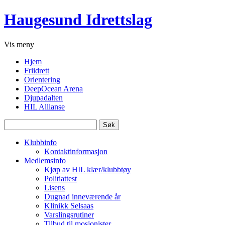
Haugesund Idrettslag
Vis
meny
Hjem
Friidrett
Orientering
DeepOcean Arena
Djupadalten
HIL Allianse
Søk
etter:
Klubbinfo
Kontaktinformasjon
Medlemsinfo
Kjøp av HIL klær/klubbtøy
Politiattest
Lisens
Dugnad inneværende år
Klinikk Selsaas
Varslingsrutiner
Tilbud til mosjonister