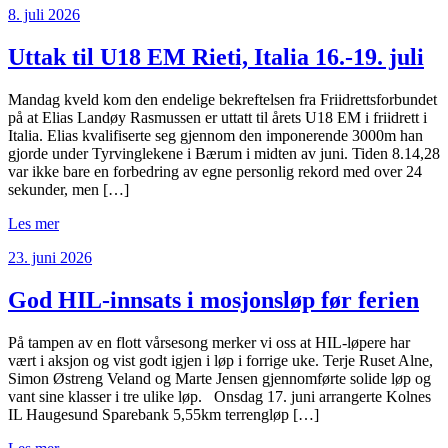
8. juli 2026
Uttak til U18 EM Rieti, Italia 16.-19. juli
Mandag kveld kom den endelige bekreftelsen fra Friidrettsforbundet
på at Elias Landøy Rasmussen er uttatt til årets U18 EM i friidrett i
Italia. Elias kvalifiserte seg gjennom den imponerende 3000m han
gjorde under Tyrvinglekene i Bærum i midten av juni. Tiden 8.14,28
var ikke bare en forbedring av egne personlig rekord med over 24
sekunder, men […]
Les mer
23. juni 2026
God HIL-innsats i mosjonsløp før ferien
På tampen av en flott vårsesong merker vi oss at HIL-løpere har
vært i aksjon og vist godt igjen i løp i forrige uke. Terje Ruset Alne,
Simon Østreng Veland og Marte Jensen gjennomførte solide løp og
vant sine klasser i tre ulike løp. Onsdag 17. juni arrangerte Kolnes
IL Haugesund Sparebank 5,55km terrengløp […]