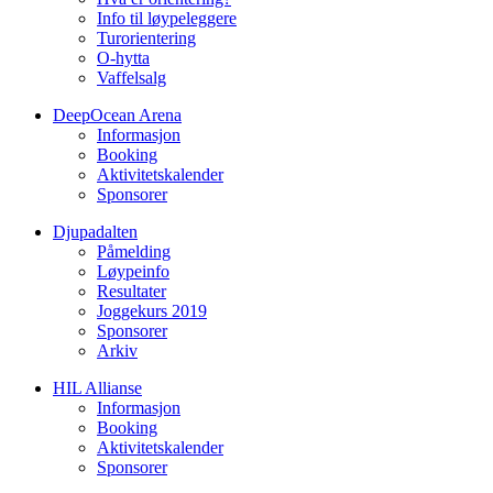
Info til løypeleggere
Turorientering
O-hytta
Vaffelsalg
DeepOcean Arena
Informasjon
Booking
Aktivitetskalender
Sponsorer
Djupadalten
Påmelding
Løypeinfo
Resultater
Joggekurs 2019
Sponsorer
Arkiv
HIL Allianse
Informasjon
Booking
Aktivitetskalender
Sponsorer