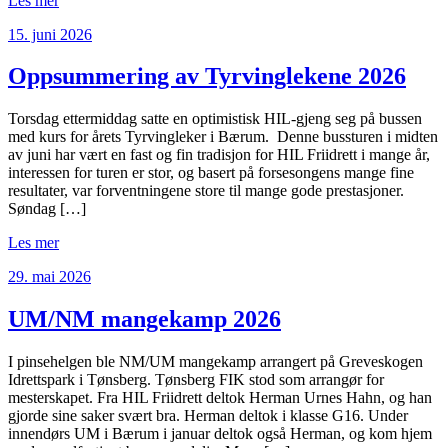
Les mer
15. juni 2026
Oppsummering av Tyrvinglekene 2026
Torsdag ettermiddag satte en optimistisk HIL-gjeng seg på bussen
med kurs for årets Tyrvingleker i Bærum. Denne bussturen i midten
av juni har vært en fast og fin tradisjon for HIL Friidrett i mange år,
interessen for turen er stor, og basert på forsesongens mange fine
resultater, var forventningene store til mange gode prestasjoner.
Søndag […]
Les mer
29. mai 2026
UM/NM mangekamp 2026
I pinsehelgen ble NM/UM mangekamp arrangert på Greveskogen
Idrettspark i Tønsberg. Tønsberg FIK stod som arrangør for
mesterskapet. Fra HIL Friidrett deltok Herman Urnes Hahn, og han
gjorde sine saker svært bra. Herman deltok i klasse G16. Under
innendørs UM i Bærum i januar deltok også Herman, og kom hjem