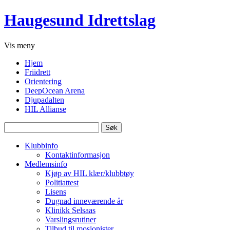
Haugesund Idrettslag
Vis
meny
Hjem
Friidrett
Orientering
DeepOcean Arena
Djupadalten
HIL Allianse
Søk
etter:
Klubbinfo
Kontaktinformasjon
Medlemsinfo
Kjøp av HIL klær/klubbtøy
Politiattest
Lisens
Dugnad inneværende år
Klinikk Selsaas
Varslingsrutiner
Tilbud til mosjonister