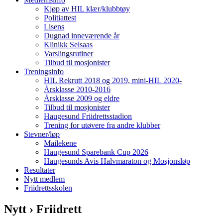
Kjøp av HIL klær/klubbtøy
Politiattest
Lisens
Dugnad inneværende år
Klinikk Selsaas
Varslingsrutiner
Tilbud til mosjonister
Treningsinfo
HIL Rekrutt 2018 og 2019, mini-HIL 2020-
Årsklasse 2010-2016
Årsklasse 2009 og eldre
Tilbud til mosjonister
Haugesund Friidrettsstadion
Trening for utøvere fra andre klubber
Stevner/løp
Mailekene
Haugesund Sparebank Cup 2026
Haugesunds Avis Halvmaraton og Mosjonsløp
Resultater
Nytt medlem
Friidrettsskolen
Nytt › Friidrett