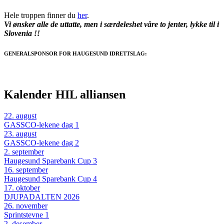
Hele troppen finner du
her
.
Vi ønsker alle de uttatte, men i særdeleshet våre to jenter, lykke til i
Slovenia !!
GENERALSPONSOR FOR HAUGESUND IDRETTSLAG
:
Kalender HIL alliansen
22
.
august
GASSCO-lekene dag 1
23
.
august
GASSCO-lekene dag 2
2
.
september
Haugesund Sparebank Cup 3
16
.
september
Haugesund Sparebank Cup 4
17
.
oktober
DJUPADALTEN 2026
26
.
november
Sprintstevne 1
2
.
desember