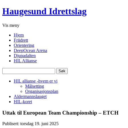
Haugesund Idrettslag
Vis
meny
Hjem
Friidrett
Orientering
DeepOcean Arena
Djupadalten
HIL Allianse
Søk
etter:
HIL allianse -hvem er vi
Målsetting
Organisasjonsplan
Aldermannslauget
HIL-koret
Uttak til European Team Championship – ETCH
Publisert: torsdag 19. juni 2025