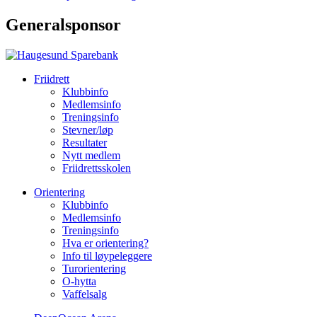
Generalsponsor
Friidrett
Klubbinfo
Medlemsinfo
Treningsinfo
Stevner/løp
Resultater
Nytt medlem
Friidrettsskolen
Orientering
Klubbinfo
Medlemsinfo
Treningsinfo
Hva er orientering?
Info til løypeleggere
Turorientering
O-hytta
Vaffelsalg