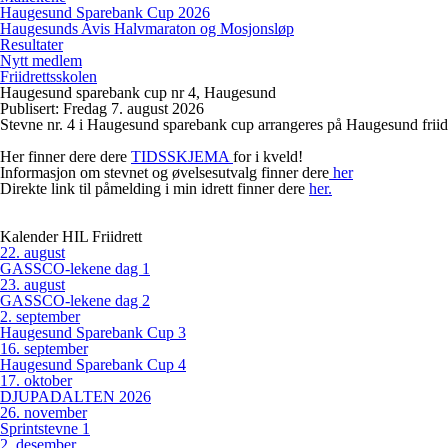
Haugesund Sparebank Cup 2026
Haugesunds Avis Halvmaraton og Mosjonsløp
Resultater
Nytt medlem
Friidrettsskolen
Haugesund sparebank cup nr 4, Haugesund
Publisert: Fredag 7. august 2026
Stevne nr. 4 i Haugesund sparebank cup arrangeres på Haugesund friidr
Her finner dere dere
TIDSSKJEMA
for i kveld!
Informasjon om stevnet og øvelsesutvalg finner dere
her
Direkte link til påmelding i min idrett finner dere
her.
Kalender HIL Friidrett
22
.
august
GASSCO-lekene dag 1
23
.
august
GASSCO-lekene dag 2
2
.
september
Haugesund Sparebank Cup 3
16
.
september
Haugesund Sparebank Cup 4
17
.
oktober
DJUPADALTEN 2026
26
.
november
Sprintstevne 1
2
.
desember