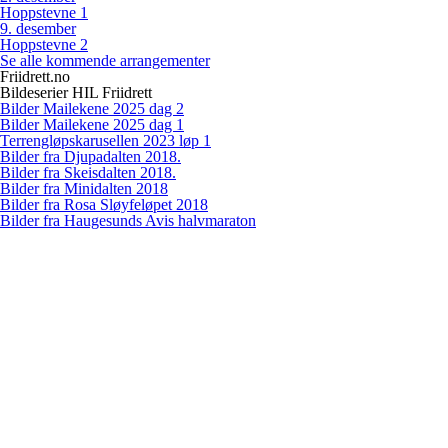
Hoppstevne 1
9
.
desember
Hoppstevne 2
Se alle kommende arrangementer
Friidrett.no
Bildeserier HIL Friidrett
Bilder Mailekene 2025 dag 2
Bilder Mailekene 2025 dag 1
Terrengløpskarusellen 2023 løp 1
Bilder fra Djupadalten 2018.
Bilder fra Skeisdalten 2018.
Bilder fra Minidalten 2018
Bilder fra Rosa Sløyfeløpet 2018
Bilder fra Haugesunds Avis halvmaraton