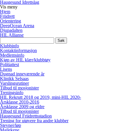
Haugesund Idrettslag
Vis
meny
Hjem
Friidrett
Orientering
DeepOcean Arena
Djupadalten
HIL Allianse
Søk
etter:
Klubbinfo
Kontaktinformasjon
Medlemsinfo
Kjøp av HIL klær/klubbtøy
Politiattest
Lisens
Dugnad inneværende år
Klinikk Selsaas
Varslingsrutiner
Tilbud til mosjonister
Treningsinfo
HIL Rekrutt 2018 og 2019, mini-HIL 2020-
Årsklasse 2010-2016
Årsklasse 2009 og eldre
Tilbud til mosjonister
Haugesund Friidrettsstadion
Trening for utøvere fra andre klubber
Stevner/løp
Mailekene