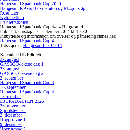
Haugesund Sparebank Cup 2026
Haugesunds Avis Halvmaraton og Mosjonsløp
Resultater
Nytt medlem
Friidrettsskolen
Haugesund Sparebank Cup 4/4 – Haugesund
Publisert: Onsdag 17. september 2014 kl. 17:30
Innbydelse og informasjon om øvelser og påmelding finnes her:
Haugesund Sparebank Cup 4
Tidsskjema:
Haugesund 17-09-14
Kalender HIL Friidrett
22
.
august
GASSCO-lekene dag 1
23
.
august
GASSCO-lekene dag 2
2
.
september
Haugesund Sparebank Cup 3
16
.
september
Haugesund Sparebank Cup 4
17
.
oktober
DJUPADALTEN 2026
26
.
november
Sprintstevne 1
2
.
desember
Hoppstevne 1
9
.
desember
Hoppstevne 2