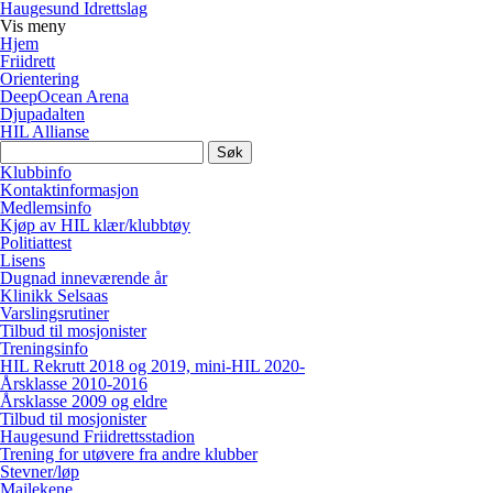
Haugesund Idrettslag
Vis
meny
Hjem
Friidrett
Orientering
DeepOcean Arena
Djupadalten
HIL Allianse
Søk
etter:
Klubbinfo
Kontaktinformasjon
Medlemsinfo
Kjøp av HIL klær/klubbtøy
Politiattest
Lisens
Dugnad inneværende år
Klinikk Selsaas
Varslingsrutiner
Tilbud til mosjonister
Treningsinfo
HIL Rekrutt 2018 og 2019, mini-HIL 2020-
Årsklasse 2010-2016
Årsklasse 2009 og eldre
Tilbud til mosjonister
Haugesund Friidrettsstadion
Trening for utøvere fra andre klubber
Stevner/løp
Mailekene