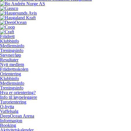
Friidrett
Klubbinfo
Medlemsinfo
Treningsinfo
Stevner/løp
Resultater
Nytt medlem
Friidrettsskolen
Orientering
Klubbinfo
Medlemsinfo
Treningsinfo
Hva er orientering?
Info til løypeleggere
Turorientering
O-hytta
Vaffelsalg
DeepOcean Arena
Informasjon
Booking
Aktivitetskalender