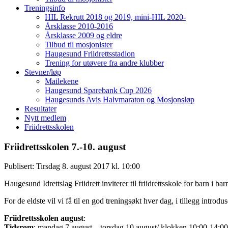
Treningsinfo
HIL Rekrutt 2018 og 2019, mini-HIL 2020-
Årsklasse 2010-2016
Årsklasse 2009 og eldre
Tilbud til mosjonister
Haugesund Friidrettsstadion
Trening for utøvere fra andre klubber
Stevner/løp
Mailekene
Haugesund Sparebank Cup 2026
Haugesunds Avis Halvmaraton og Mosjonsløp
Resultater
Nytt medlem
Friidrettsskolen
Friidrettsskolen 7.-10. august
Publisert: Tirsdag 8. august 2017 kl. 10:00
Haugesund Idrettslag Friidrett inviterer til friidrettsskole for barn i
For de eldste vil vi få til en god treningsøkt hver dag, i tillegg introduse
Friidrettsskolen august
:
Tidsrom
: mandag 7.august – torsdag 10.august/ klokken 10:00-14:00