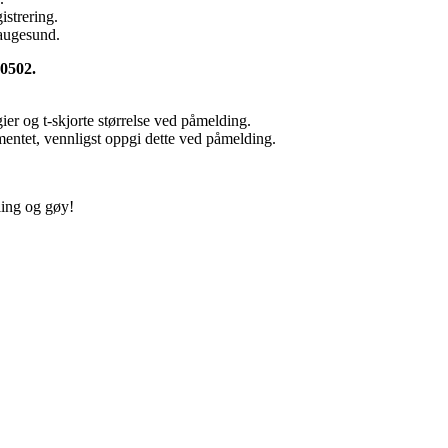
strering.
augesund.
00502.
gier og t-skjorte størrelse ved påmelding.
mentet, vennligst oppgi dette ved påmelding.
lling og gøy!