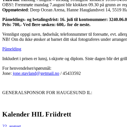
OBS!: Fremmøte mandag 7.august blir klokken 09.30 på grunn av regi
Oppmøtested
: Deep Ocean Arena, Hanne Hauglandsvei 14, 5519 H
Påmeldings- og betalingsfrist: 16. juli til kontonummer: 3240.06.
Pris: 700,- Ved flere søsken: 600,- for de neste.
Vennligst oppgi navn, fødselsår, telefonnummer til foresatte, evt. aller
NB! Om du ikke ønsker at barnet ditt skal fotograferes under arrange
Påmelding
Inkludert i prisen er lunsj, t-skjorte og diplom. Siste dagen blir det gri
For henvendelser/spørsmål:
Jone:
jone.stavland@getmail.no
/ 45433592
GENERALSPONSOR FOR HAUGESUND IL:
Kalender HIL Friidrett
22
.
august