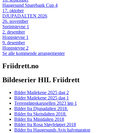
Haugesund Sparebank Cup 4
17
.
oktober
DJUPADALTEN 2026
26
.
november
Sprintstevne 1
2
.
desember
Hoppstevne 1
9
.
desember
Hoppstevne 2
Se alle kommende arrangementer
Friidrett.no
Bildeserier HIL Friidrett
Bilder Mailekene 2025 dag 2
Bilder Mailekene 2025 dag 1
Terrengløpskarusellen 2023 løp 1
Bilder fra Djupadalten 2018.
Bilder fra Skeisdalten 2018.
Bilder fra Minidalten 2018
Bilder fra Rosa Sløyfeløpet 2018
Bilder fra Haugesunds Avis halvmaraton