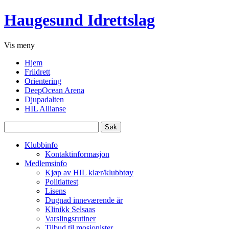
Haugesund Idrettslag
Vis
meny
Hjem
Friidrett
Orientering
DeepOcean Arena
Djupadalten
HIL Allianse
Søk
etter:
Klubbinfo
Kontaktinformasjon
Medlemsinfo
Kjøp av HIL klær/klubbtøy
Politiattest
Lisens
Dugnad inneværende år
Klinikk Selsaas
Varslingsrutiner
Tilbud til mosjonister