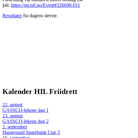
juli.
https://mi.nif.no/Event#326690-011
Resultater
fra dagens stevne.
Kalender HIL Friidrett
22
.
august
GASSCO-lekene dag 1
23
.
august
GASSCO-lekene dag 2
2
.
september
Haugesund Sparebank Cup 3
16
.
september