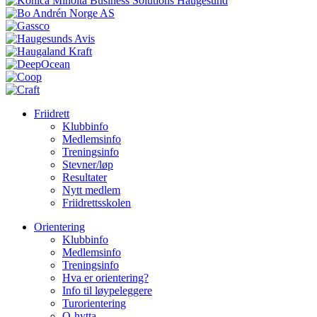
Friidrett
Klubbinfo
Medlemsinfo
Treningsinfo
Stevner/løp
Resultater
Nytt medlem
Friidrettsskolen
Orientering
Klubbinfo
Medlemsinfo
Treningsinfo
Hva er orientering?
Info til løypeleggere
Turorientering
O-hytta