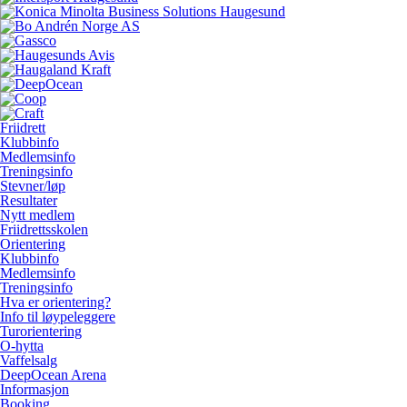
Friidrett
Klubbinfo
Medlemsinfo
Treningsinfo
Stevner/løp
Resultater
Nytt medlem
Friidrettsskolen
Orientering
Klubbinfo
Medlemsinfo
Treningsinfo
Hva er orientering?
Info til løypeleggere
Turorientering
O-hytta
Vaffelsalg
DeepOcean Arena
Informasjon
Booking