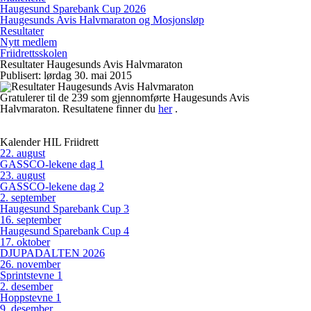
Haugesund Sparebank Cup 2026
Haugesunds Avis Halvmaraton og Mosjonsløp
Resultater
Nytt medlem
Friidrettsskolen
Resultater Haugesunds Avis Halvmaraton
Publisert: lørdag 30. mai 2015
Gratulerer til de 239 som gjennomførte Haugesunds Avis
Halvmaraton. Resultatene finner du
her
.
Kalender HIL Friidrett
22
.
august
GASSCO-lekene dag 1
23
.
august
GASSCO-lekene dag 2
2
.
september
Haugesund Sparebank Cup 3
16
.
september
Haugesund Sparebank Cup 4
17
.
oktober
DJUPADALTEN 2026
26
.
november
Sprintstevne 1
2
.
desember
Hoppstevne 1
9
.
desember