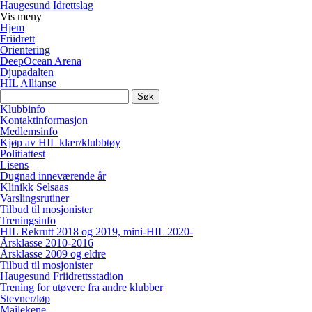
Haugesund Idrettslag
Vis
meny
Hjem
Friidrett
Orientering
DeepOcean Arena
Djupadalten
HIL Allianse
Søk
etter:
Klubbinfo
Kontaktinformasjon
Medlemsinfo
Kjøp av HIL klær/klubbtøy
Politiattest
Lisens
Dugnad inneværende år
Klinikk Selsaas
Varslingsrutiner
Tilbud til mosjonister
Treningsinfo
HIL Rekrutt 2018 og 2019, mini-HIL 2020-
Årsklasse 2010-2016
Årsklasse 2009 og eldre
Tilbud til mosjonister
Haugesund Friidrettsstadion
Trening for utøvere fra andre klubber
Stevner/løp
Mailekene