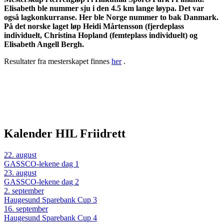
Elisabeth ble nummer sju i den 4.5 km lange løypa. Det var
også lagkonkurranse. Her ble Norge nummer to bak Danmark.
På det norske laget løp Heidi Mårtensson (fjerdeplass
individuelt, Christina Hopland (femteplass individuelt) og
Elisabeth Angell Bergh.
Resultater fra mesterskapet finnes
her
.
Kalender HIL Friidrett
22
.
august
GASSCO-lekene dag 1
23
.
august
GASSCO-lekene dag 2
2
.
september
Haugesund Sparebank Cup 3
16
.
september
Haugesund Sparebank Cup 4