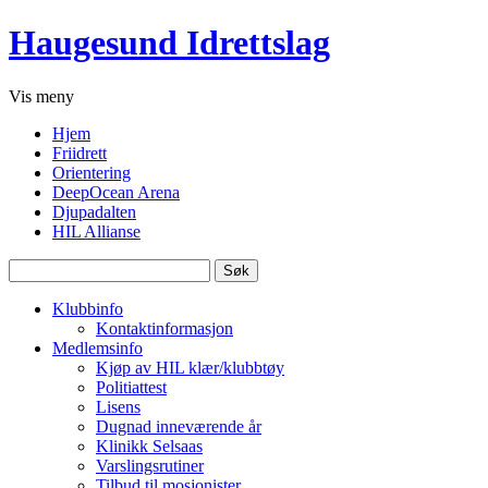
Haugesund Idrettslag
Vis
meny
Hjem
Friidrett
Orientering
DeepOcean Arena
Djupadalten
HIL Allianse
Søk
etter:
Klubbinfo
Kontaktinformasjon
Medlemsinfo
Kjøp av HIL klær/klubbtøy
Politiattest
Lisens
Dugnad inneværende år
Klinikk Selsaas
Varslingsrutiner
Tilbud til mosjonister