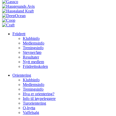
Friidrett
Klubbinfo
Medlemsinfo
Treningsinfo
Stevner/løp
Resultater
Nytt medlem
Friidrettsskolen
Orientering
Klubbinfo
Medlemsinfo
Treningsinfo
Hva er orientering?
Info til løypeleggere
Turorientering
O-hytta
Vaffelsalg