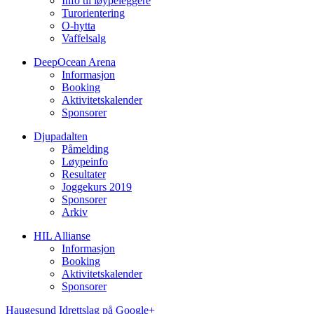
Info til løypeleggere
Turorientering
O-hytta
Vaffelsalg
DeepOcean Arena
Informasjon
Booking
Aktivitetskalender
Sponsorer
Djupadalten
Påmelding
Løypeinfo
Resultater
Joggekurs 2019
Sponsorer
Arkiv
HIL Allianse
Informasjon
Booking
Aktivitetskalender
Sponsorer
Haugesund Idrettslag på Google+