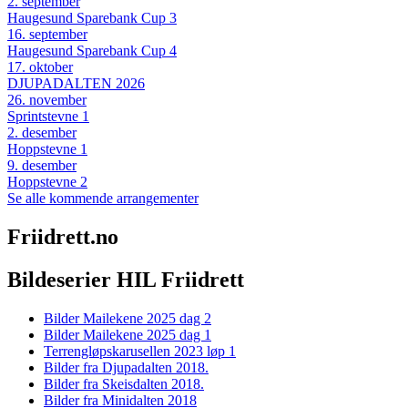
2
.
september
Haugesund Sparebank Cup 3
16
.
september
Haugesund Sparebank Cup 4
17
.
oktober
DJUPADALTEN 2026
26
.
november
Sprintstevne 1
2
.
desember
Hoppstevne 1
9
.
desember
Hoppstevne 2
Se alle kommende arrangementer
Friidrett.no
Bildeserier HIL Friidrett
Bilder Mailekene 2025 dag 2
Bilder Mailekene 2025 dag 1
Terrengløpskarusellen 2023 løp 1
Bilder fra Djupadalten 2018.
Bilder fra Skeisdalten 2018.
Bilder fra Minidalten 2018