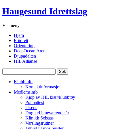
Haugesund Idrettslag
Vis
meny
Hjem
Friidrett
Orientering
DeepOcean Arena
Djupadalten
HIL Allianse
Søk
etter:
Klubbinfo
Kontaktinformasjon
Medlemsinfo
Kjøp av HIL klær/klubbtøy
Politiattest
Lisens
Dugnad inneværende år
Klinikk Selsaas
Varslingsrutiner
Tilbud til mosjonister