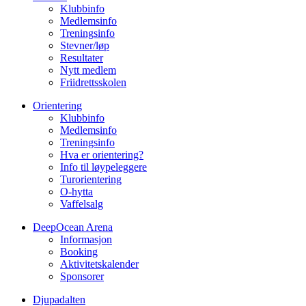
Klubbinfo
Medlemsinfo
Treningsinfo
Stevner/løp
Resultater
Nytt medlem
Friidrettsskolen
Orientering
Klubbinfo
Medlemsinfo
Treningsinfo
Hva er orientering?
Info til løypeleggere
Turorientering
O-hytta
Vaffelsalg
DeepOcean Arena
Informasjon
Booking
Aktivitetskalender
Sponsorer
Djupadalten