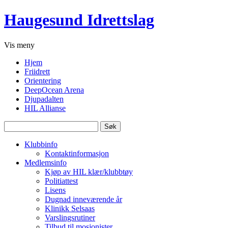
Haugesund Idrettslag
Vis
meny
Hjem
Friidrett
Orientering
DeepOcean Arena
Djupadalten
HIL Allianse
Søk
etter:
Klubbinfo
Kontaktinformasjon
Medlemsinfo
Kjøp av HIL klær/klubbtøy
Politiattest
Lisens
Dugnad inneværende år
Klinikk Selsaas
Varslingsrutiner
Tilbud til mosjonister