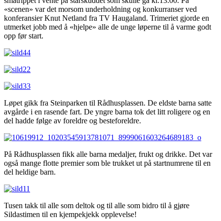
småtrippet i vente på starskuddet som skulle gå kl.13.00. På
«scenen» var det morsom underholdning og konkurranser ved
konferansier Knut Netland fra TV Haugaland. Trimeriet gjorde en
utmerket jobb med å «hjelpe» alle de unge løperne til å varme godt
opp før start.
Løpet gikk fra Steinparken til Rådhusplassen. De eldste barna satte
avgårde i en rasende fart. De yngre barna tok det litt roligere og en
del hadde følge av foreldre og besteforeldre.
På Rådhusplassen fikk alle barna medaljer, frukt og drikke. Det var
også mange flotte premier som ble trukket ut på startnumrene til en
del heldige barn.
Tusen takk til alle som deltok og til alle som bidro til å gjøre
Sildastimen til en kjempekjekk opplevelse!