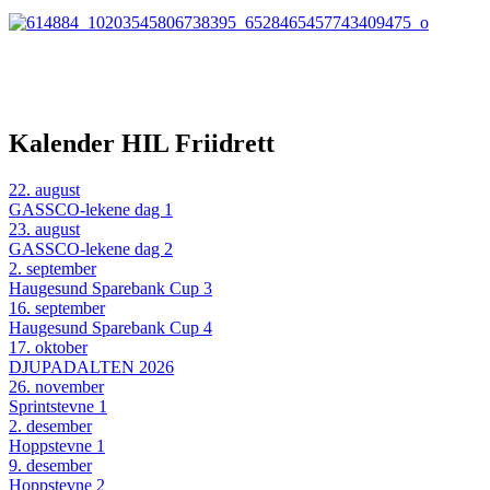
Kalender HIL Friidrett
22
.
august
GASSCO-lekene dag 1
23
.
august
GASSCO-lekene dag 2
2
.
september
Haugesund Sparebank Cup 3
16
.
september
Haugesund Sparebank Cup 4
17
.
oktober
DJUPADALTEN 2026
26
.
november
Sprintstevne 1
2
.
desember
Hoppstevne 1
9
.
desember
Hoppstevne 2