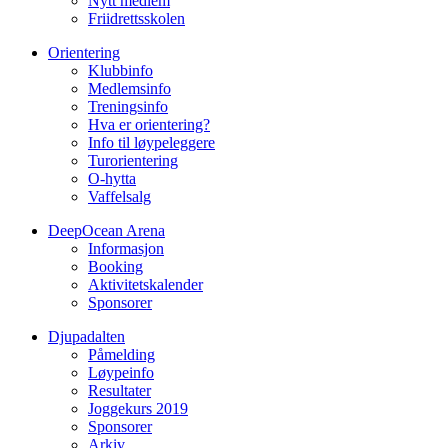
Nytt medlem
Friidrettsskolen
Orientering
Klubbinfo
Medlemsinfo
Treningsinfo
Hva er orientering?
Info til løypeleggere
Turorientering
O-hytta
Vaffelsalg
DeepOcean Arena
Informasjon
Booking
Aktivitetskalender
Sponsorer
Djupadalten
Påmelding
Løypeinfo
Resultater
Joggekurs 2019
Sponsorer
Arkiv