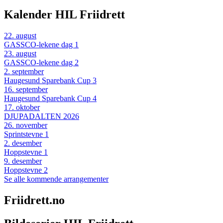
Kalender HIL Friidrett
22
.
august
GASSCO-lekene dag 1
23
.
august
GASSCO-lekene dag 2
2
.
september
Haugesund Sparebank Cup 3
16
.
september
Haugesund Sparebank Cup 4
17
.
oktober
DJUPADALTEN 2026
26
.
november
Sprintstevne 1
2
.
desember
Hoppstevne 1
9
.
desember
Hoppstevne 2
Se alle kommende arrangementer
Friidrett.no