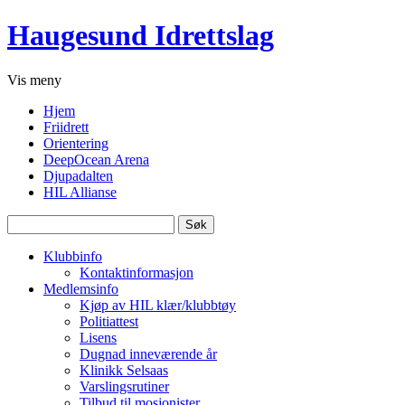
Haugesund Idrettslag
Vis
meny
Hjem
Friidrett
Orientering
DeepOcean Arena
Djupadalten
HIL Allianse
Søk
etter:
Klubbinfo
Kontaktinformasjon
Medlemsinfo
Kjøp av HIL klær/klubbtøy
Politiattest
Lisens
Dugnad inneværende år
Klinikk Selsaas
Varslingsrutiner
Tilbud til mosjonister