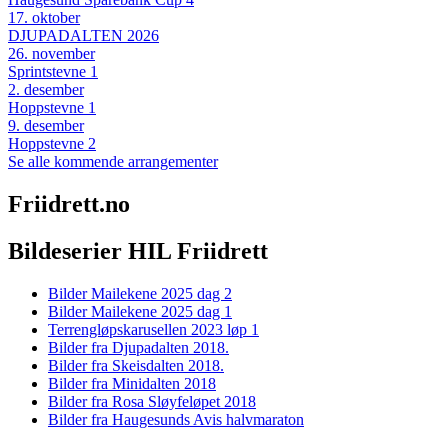
17
.
oktober
DJUPADALTEN 2026
26
.
november
Sprintstevne 1
2
.
desember
Hoppstevne 1
9
.
desember
Hoppstevne 2
Se alle kommende arrangementer
Friidrett.no
Bildeserier HIL Friidrett
Bilder Mailekene 2025 dag 2
Bilder Mailekene 2025 dag 1
Terrengløpskarusellen 2023 løp 1
Bilder fra Djupadalten 2018.
Bilder fra Skeisdalten 2018.
Bilder fra Minidalten 2018
Bilder fra Rosa Sløyfeløpet 2018
Bilder fra Haugesunds Avis halvmaraton