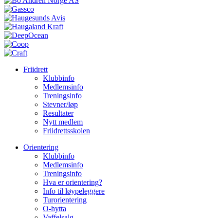
Friidrett
Klubbinfo
Medlemsinfo
Treningsinfo
Stevner/løp
Resultater
Nytt medlem
Friidrettsskolen
Orientering
Klubbinfo
Medlemsinfo
Treningsinfo
Hva er orientering?
Info til løypeleggere
Turorientering
O-hytta
Vaffelsalg