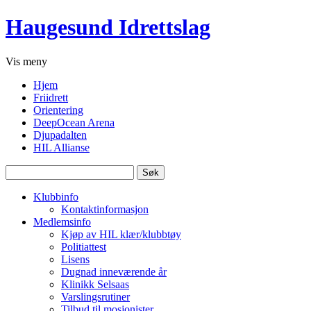
Haugesund Idrettslag
Vis
meny
Hjem
Friidrett
Orientering
DeepOcean Arena
Djupadalten
HIL Allianse
Søk
etter:
Klubbinfo
Kontaktinformasjon
Medlemsinfo
Kjøp av HIL klær/klubbtøy
Politiattest
Lisens
Dugnad inneværende år
Klinikk Selsaas
Varslingsrutiner
Tilbud til mosjonister