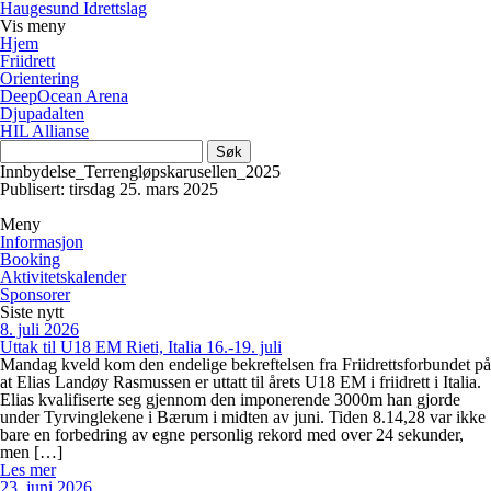
Haugesund Idrettslag
Vis
meny
Hjem
Friidrett
Orientering
DeepOcean Arena
Djupadalten
HIL Allianse
Søk
etter:
Innbydelse_Terrengløpskarusellen_2025
Publisert: tirsdag 25. mars 2025
Meny
Informasjon
Booking
Aktivitetskalender
Sponsorer
Siste nytt
8. juli 2026
Uttak til U18 EM Rieti, Italia 16.-19. juli
Mandag kveld kom den endelige bekreftelsen fra Friidrettsforbundet på
at Elias Landøy Rasmussen er uttatt til årets U18 EM i friidrett i Italia.
Elias kvalifiserte seg gjennom den imponerende 3000m han gjorde
under Tyrvinglekene i Bærum i midten av juni. Tiden 8.14,28 var ikke
bare en forbedring av egne personlig rekord med over 24 sekunder,
men […]
Les mer
23. juni 2026