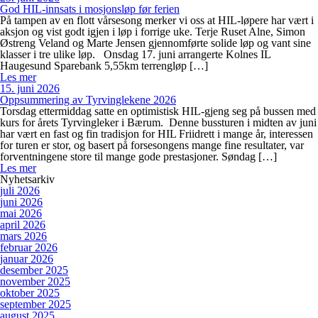
God HIL-innsats i mosjonsløp før ferien
På tampen av en flott vårsesong merker vi oss at HIL-løpere har vært i
aksjon og vist godt igjen i løp i forrige uke. Terje Ruset Alne, Simon
Østreng Veland og Marte Jensen gjennomførte solide løp og vant sine
klasser i tre ulike løp. Onsdag 17. juni arrangerte Kolnes IL
Haugesund Sparebank 5,55km terrengløp […]
Les mer
15. juni 2026
Oppsummering av Tyrvinglekene 2026
Torsdag ettermiddag satte en optimistisk HIL-gjeng seg på bussen med
kurs for årets Tyrvingleker i Bærum. Denne bussturen i midten av juni
har vært en fast og fin tradisjon for HIL Friidrett i mange år, interessen
for turen er stor, og basert på forsesongens mange fine resultater, var
forventningene store til mange gode prestasjoner. Søndag […]
Les mer
Nyhetsarkiv
juli 2026
juni 2026
mai 2026
april 2026
mars 2026
februar 2026
januar 2026
desember 2025
november 2025
oktober 2025
september 2025
august 2025