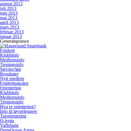
august 2013
juli 2013
juni 2013
mai 2013
april 2013
mars 2013
februar 2013
januar 2013
Generalsponsor
Friidrett
Klubbinfo
Medlemsinfo
Treningsinfo
Stevner/løp
Resultater
Nytt medlem
Friidrettsskolen
Orientering
Klubbinfo
Medlemsinfo
Treningsinfo
Hva er orientering?
Info til løypeleggere
Turorientering
O-hytta
Vaffelsalg
DeepOcean Arena