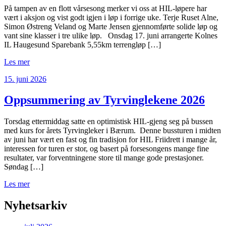
På tampen av en flott vårsesong merker vi oss at HIL-løpere har
vært i aksjon og vist godt igjen i løp i forrige uke. Terje Ruset Alne,
Simon Østreng Veland og Marte Jensen gjennomførte solide løp og
vant sine klasser i tre ulike løp. Onsdag 17. juni arrangerte Kolnes
IL Haugesund Sparebank 5,55km terrengløp […]
Les mer
15. juni 2026
Oppsummering av Tyrvinglekene 2026
Torsdag ettermiddag satte en optimistisk HIL-gjeng seg på bussen
med kurs for årets Tyrvingleker i Bærum. Denne bussturen i midten
av juni har vært en fast og fin tradisjon for HIL Friidrett i mange år,
interessen for turen er stor, og basert på forsesongens mange fine
resultater, var forventningene store til mange gode prestasjoner.
Søndag […]
Les mer
Nyhetsarkiv