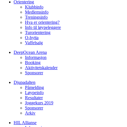
Orientering
Klubbinfo
Medlemsinfo
Treningsinfo
Hva er orientering?
Info til løypeleggere
Turorientering
O-hytta
Vaffelsalg
DeepOcean Arena
Informasjon
Booking
Aktivitetskalender
Sponsorer
Djupadalten
Påmelding
Løypeinfo
Resultater
Joggekurs 2019
Sponsorer
Arkiv
HIL Allianse