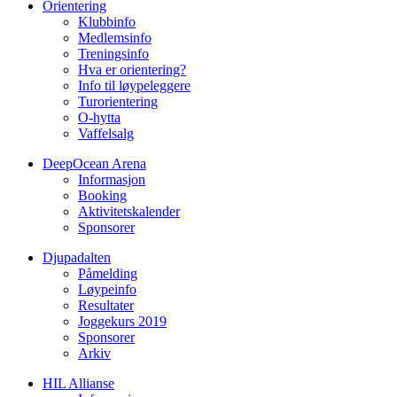
Orientering
Klubbinfo
Medlemsinfo
Treningsinfo
Hva er orientering?
Info til løypeleggere
Turorientering
O-hytta
Vaffelsalg
DeepOcean Arena
Informasjon
Booking
Aktivitetskalender
Sponsorer
Djupadalten
Påmelding
Løypeinfo
Resultater
Joggekurs 2019
Sponsorer
Arkiv
HIL Allianse