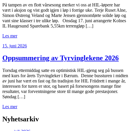
På tampen av en flott vårsesong merker vi oss at HIL-løpere har
vært i aksjon og vist godt igjen i løp i forrige uke. Terje Ruset Alne,
Simon Østreng Veland og Marte Jensen gjennomførte solide løp og
vant sine klasser i tre ulike løp. Onsdag 17. juni arrangerte Kolnes
IL Haugesund Sparebank 5,55km terrengløp […]
Les mer
15. juni 2026
Oppsummering av Tyrvinglekene 2026
Torsdag ettermiddag satte en optimistisk HIL-gjeng seg på bussen
med kurs for årets Tyrvingleker i Bærum. Denne bussturen i midten
av juni har vært en fast og fin tradisjon for HIL Friidrett i mange år,
interessen for turen er stor, og basert på forsesongens mange fine
resultater, var forventningene store til mange gode prestasjoner.
Søndag […]
Les mer
Nyhetsarkiv