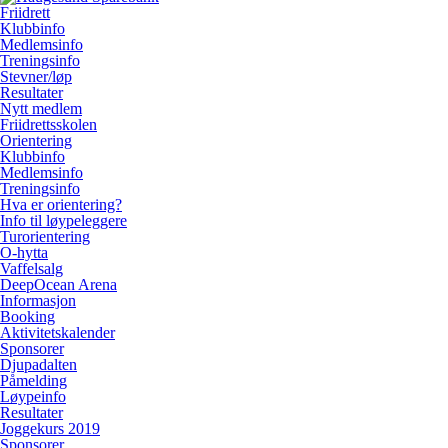
Friidrett
Klubbinfo
Medlemsinfo
Treningsinfo
Stevner/løp
Resultater
Nytt medlem
Friidrettsskolen
Orientering
Klubbinfo
Medlemsinfo
Treningsinfo
Hva er orientering?
Info til løypeleggere
Turorientering
O-hytta
Vaffelsalg
DeepOcean Arena
Informasjon
Booking
Aktivitetskalender
Sponsorer
Djupadalten
Påmelding
Løypeinfo
Resultater
Joggekurs 2019
Sponsorer