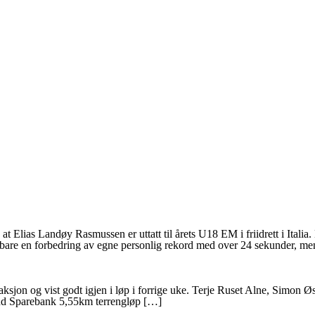
at Elias Landøy Rasmussen er uttatt til årets U18 EM i friidrett i Ital
 bare en forbedring av egne personlig rekord med over 24 sekunder, m
aksjon og vist godt igjen i løp i forrige uke. Terje Ruset Alne, Simon 
und Sparebank 5,55km terrengløp […]