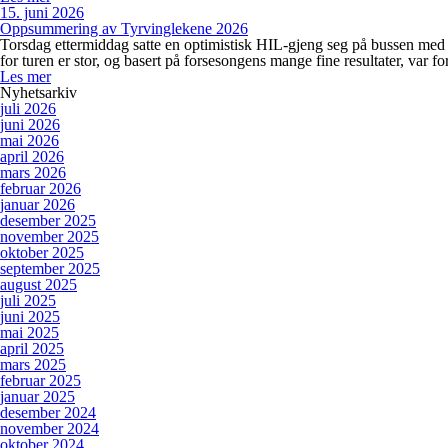
15. juni 2026
Oppsummering av Tyrvinglekene 2026
Torsdag ettermiddag satte en optimistisk HIL-gjeng seg på bussen med ku
for turen er stor, og basert på forsesongens mange fine resultater, var
Les mer
Nyhetsarkiv
juli 2026
juni 2026
mai 2026
april 2026
mars 2026
februar 2026
januar 2026
desember 2025
november 2025
oktober 2025
september 2025
august 2025
juli 2025
juni 2025
mai 2025
april 2025
mars 2025
februar 2025
januar 2025
desember 2024
november 2024
oktober 2024