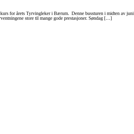
rs for årets Tyrvingleker i Bærum. Denne bussturen i midten av juni har
 forventningene store til mange gode prestasjoner. Søndag […]