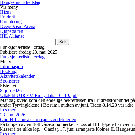
Haugesund Idrettslag
Vis
meny
Hjem
Friidrett
Orientering
DeepOcean Arena
Djupadalten
HIL Allianse
Søk
etter:
Funksjonærliste_lørdag
Publisert: fredag 23. mai 2025
Funksjonærliste_lørdag
Meny
Informasjon
Booking
Aktivitetskalender
Sponsorer
Siste nytt
8. juli 2026
Uttak til U18 EM Rieti, Italia 16.-19. juli
Mandag kveld kom den endelige bekreftelsen fra Friidrettsforbundet på 
under Tyrvinglekene i Bærum i midten av juni. Tiden 8.14,28 var ikke
Les mer
23. juni 2026
God HIL-innsats i mosjonsløp før ferien
På tampen av en flott vårsesong merker vi oss at HIL-løpere har vært i 
klasser i tre ulike løp. Onsdag 17. juni arrangerte Kolnes IL Hauges
Les mer