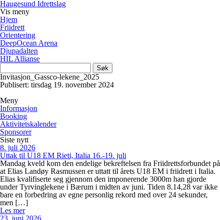
Haugesund Idrettslag
Vis
meny
Hjem
Friidrett
Orientering
DeepOcean Arena
Djupadalten
HIL Allianse
Søk
etter:
Invitasjon_Gassco-lekene_2025
Publisert: tirsdag 19. november 2024
Meny
Informasjon
Booking
Aktivitetskalender
Sponsorer
Siste nytt
8. juli 2026
Uttak til U18 EM Rieti, Italia 16.-19. juli
Mandag kveld kom den endelige bekreftelsen fra Friidrettsforbundet på
at Elias Landøy Rasmussen er uttatt til årets U18 EM i friidrett i Italia.
Elias kvalifiserte seg gjennom den imponerende 3000m han gjorde
under Tyrvinglekene i Bærum i midten av juni. Tiden 8.14,28 var ikke
bare en forbedring av egne personlig rekord med over 24 sekunder,
men […]
Les mer
23. juni 2026