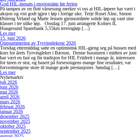
God HIL-innsats i mosjonsløp før ferien
På tampen av en flott vårsesong merker vi oss at HIL-løpere har vært i
aksjon og vist godt igjen i løp i forrige uke. Terje Ruset Alne, Simon
Østreng Veland og Marte Jensen gjennomførte solide løp og vant sine
klasser i tre ulike løp. Onsdag 17. juni arrangerte Kolnes IL
Haugesund Sparebank 5,55km terrengløp […]
Les mer
15. juni 2026
Oppsummering av Tyrvinglekene 2026
Torsdag ettermiddag satte en optimistisk HIL-gjeng seg på bussen med
kurs for årets Tyrvingleker i Bærum. Denne bussturen i midten av juni
har vært en fast og fin tradisjon for HIL Friidrett i mange år, interessen
for turen er stor, og basert på forsesongens mange fine resultater, var
forventningene store til mange gode prestasjoner. Søndag […]
Les mer
Nyhetsarkiv
juli 2026
juni 2026
mai 2026
april 2026
mars 2026
februar 2026
januar 2026
desember 2025
november 2025
oktober 2025
september 2025
august 2025