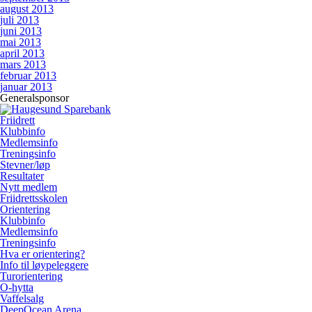
august 2013
juli 2013
juni 2013
mai 2013
april 2013
mars 2013
februar 2013
januar 2013
Generalsponsor
Friidrett
Klubbinfo
Medlemsinfo
Treningsinfo
Stevner/løp
Resultater
Nytt medlem
Friidrettsskolen
Orientering
Klubbinfo
Medlemsinfo
Treningsinfo
Hva er orientering?
Info til løypeleggere
Turorientering
O-hytta
Vaffelsalg
DeepOcean Arena