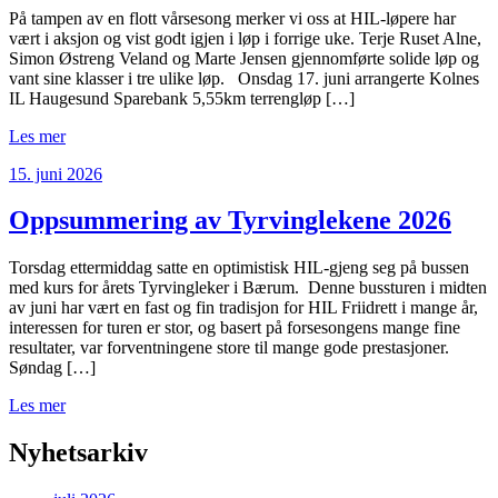
På tampen av en flott vårsesong merker vi oss at HIL-løpere har
vært i aksjon og vist godt igjen i løp i forrige uke. Terje Ruset Alne,
Simon Østreng Veland og Marte Jensen gjennomførte solide løp og
vant sine klasser i tre ulike løp. Onsdag 17. juni arrangerte Kolnes
IL Haugesund Sparebank 5,55km terrengløp […]
Les mer
15. juni 2026
Oppsummering av Tyrvinglekene 2026
Torsdag ettermiddag satte en optimistisk HIL-gjeng seg på bussen
med kurs for årets Tyrvingleker i Bærum. Denne bussturen i midten
av juni har vært en fast og fin tradisjon for HIL Friidrett i mange år,
interessen for turen er stor, og basert på forsesongens mange fine
resultater, var forventningene store til mange gode prestasjoner.
Søndag […]
Les mer
Nyhetsarkiv