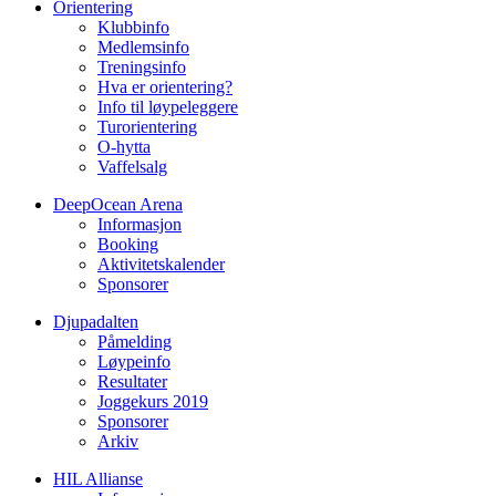
Orientering
Klubbinfo
Medlemsinfo
Treningsinfo
Hva er orientering?
Info til løypeleggere
Turorientering
O-hytta
Vaffelsalg
DeepOcean Arena
Informasjon
Booking
Aktivitetskalender
Sponsorer
Djupadalten
Påmelding
Løypeinfo
Resultater
Joggekurs 2019
Sponsorer
Arkiv
HIL Allianse