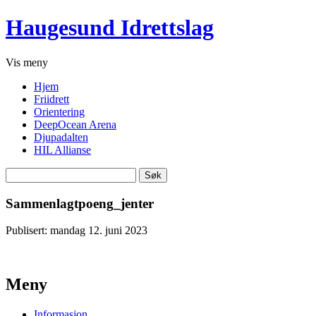
Haugesund Idrettslag
Vis
meny
Hjem
Friidrett
Orientering
DeepOcean Arena
Djupadalten
HIL Allianse
Søk
etter:
Sammenlagtpoeng_jenter
Publisert: mandag 12. juni 2023
Meny
Informasjon