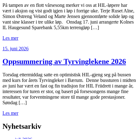
På tampen av en flott vårsesong merker vi oss at HIL-løpere har
vært i aksjon og vist godt igjen i løp i forrige uke. Terje Ruset Alne,
Simon Østreng Veland og Marte Jensen gjennomførte solide løp og
vant sine klasser i tre ulike løp. Onsdag 17. juni arrangerte Kolnes
IL Haugesund Sparebank 5,55km terrengløp […]
Les mer
15. juni 2026
Oppsummering av Tyrvinglekene 2026
Torsdag ettermiddag satte en optimistisk HIL-gjeng seg på bussen
med kurs for årets Tyrvingleker i Bærum. Denne bussturen i midten
av juni har vært en fast og fin tradisjon for HIL Friidrett i mange år,
interessen for turen er stor, og basert på forsesongens mange fine
resultater, var forventningene store til mange gode prestasjoner.
Søndag […]
Les mer
Nyhetsarkiv