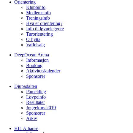
Orientering
Klubbinfo
Medlemsinfo
Treningsinfo
Hva er orientering?
Info til løypeleggere
Turorientering
O-hytta
Vaffelsalg
DeepOcean Arena
Informasjon
Booking
Aktivitetskalender
Sponsorer
Djupadalten
Påmelding
Løypeinfo
Resultater
Joggekurs 2019
Sponsorer
Arkiv
HIL Allianse