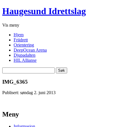
Haugesund Idrettslag
Vis
meny
Hjem
Friidrett
Orientering
DeepOcean Arena
Djupadalten
HIL Allianse
Søk
etter:
IMG_6365
Publisert: søndag 2. juni 2013
Meny
Informasjon