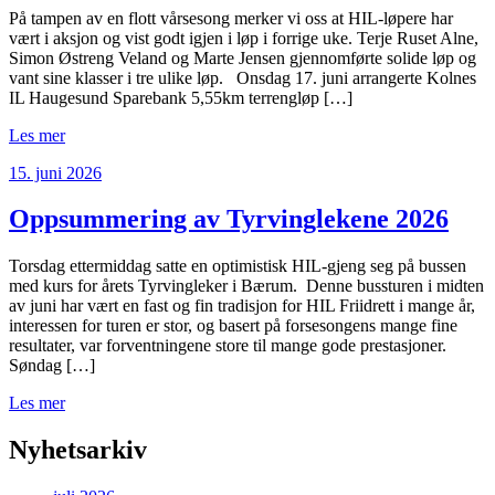
På tampen av en flott vårsesong merker vi oss at HIL-løpere har
vært i aksjon og vist godt igjen i løp i forrige uke. Terje Ruset Alne,
Simon Østreng Veland og Marte Jensen gjennomførte solide løp og
vant sine klasser i tre ulike løp. Onsdag 17. juni arrangerte Kolnes
IL Haugesund Sparebank 5,55km terrengløp […]
Les mer
15. juni 2026
Oppsummering av Tyrvinglekene 2026
Torsdag ettermiddag satte en optimistisk HIL-gjeng seg på bussen
med kurs for årets Tyrvingleker i Bærum. Denne bussturen i midten
av juni har vært en fast og fin tradisjon for HIL Friidrett i mange år,
interessen for turen er stor, og basert på forsesongens mange fine
resultater, var forventningene store til mange gode prestasjoner.
Søndag […]
Les mer
Nyhetsarkiv