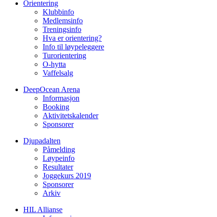
Orientering
Klubbinfo
Medlemsinfo
Treningsinfo
Hva er orientering?
Info til løypeleggere
Turorientering
O-hytta
Vaffelsalg
DeepOcean Arena
Informasjon
Booking
Aktivitetskalender
Sponsorer
Djupadalten
Påmelding
Løypeinfo
Resultater
Joggekurs 2019
Sponsorer
Arkiv
HIL Allianse