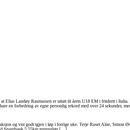
at Elias Landøy Rasmussen er uttatt til årets U18 EM i friidrett i Ital
 bare en forbedring av egne personlig rekord med over 24 sekunder, m
aksjon og vist godt igjen i løp i forrige uke. Terje Ruset Alne, Simon 
und Sparebank 5,55km terrengløp […]