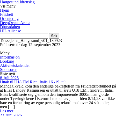
Haugesund Idrettslag
Vis
meny
Hjem
Friidrett
Orientering
DeepOcean Arena
Djupadalten
HIL Allianse
Søk
etter:
Tidsskjema_Haugesund_v01_130923
Publisert: tirsdag 12. september 2023
Meny
Informasjon
Booking
Aktivitetskalender
Sponsorer
Siste nytt
8. juli 2026
Uttak til U18 EM Rieti, Italia 16.-19. juli
Mandag kveld kom den endelige bekreftelsen fra Friidrettsforbundet på
at Elias Landøy Rasmussen er uttatt til årets U18 EM i friidrett i Italia.
Elias kvalifiserte seg gjennom den imponerende 3000m han gjorde
under Tyrvinglekene i Bærum i midten av juni. Tiden 8.14,28 var ikke
bare en forbedring av egne personlig rekord med over 24 sekunder,
men […]
Les mer
23. juni 2026