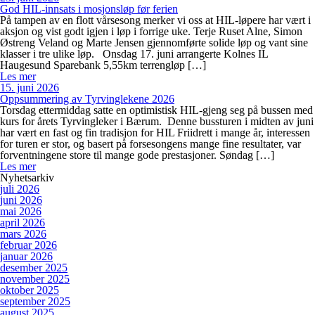
God HIL-innsats i mosjonsløp før ferien
På tampen av en flott vårsesong merker vi oss at HIL-løpere har vært i
aksjon og vist godt igjen i løp i forrige uke. Terje Ruset Alne, Simon
Østreng Veland og Marte Jensen gjennomførte solide løp og vant sine
klasser i tre ulike løp. Onsdag 17. juni arrangerte Kolnes IL
Haugesund Sparebank 5,55km terrengløp […]
Les mer
15. juni 2026
Oppsummering av Tyrvinglekene 2026
Torsdag ettermiddag satte en optimistisk HIL-gjeng seg på bussen med
kurs for årets Tyrvingleker i Bærum. Denne bussturen i midten av juni
har vært en fast og fin tradisjon for HIL Friidrett i mange år, interessen
for turen er stor, og basert på forsesongens mange fine resultater, var
forventningene store til mange gode prestasjoner. Søndag […]
Les mer
Nyhetsarkiv
juli 2026
juni 2026
mai 2026
april 2026
mars 2026
februar 2026
januar 2026
desember 2025
november 2025
oktober 2025
september 2025
august 2025