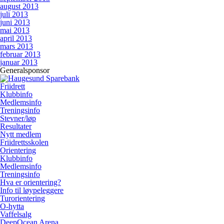
august 2013
juli 2013
juni 2013
mai 2013
april 2013
mars 2013
februar 2013
januar 2013
Generalsponsor
Friidrett
Klubbinfo
Medlemsinfo
Treningsinfo
Stevner/løp
Resultater
Nytt medlem
Friidrettsskolen
Orientering
Klubbinfo
Medlemsinfo
Treningsinfo
Hva er orientering?
Info til løypeleggere
Turorientering
O-hytta
Vaffelsalg
DeepOcean Arena