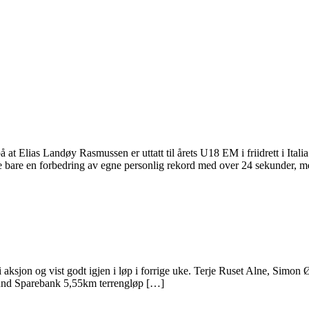
 at Elias Landøy Rasmussen er uttatt til årets U18 EM i friidrett i Ita
e bare en forbedring av egne personlig rekord med over 24 sekunder, 
i aksjon og vist godt igjen i løp i forrige uke. Terje Ruset Alne, Simo
esund Sparebank 5,55km terrengløp […]