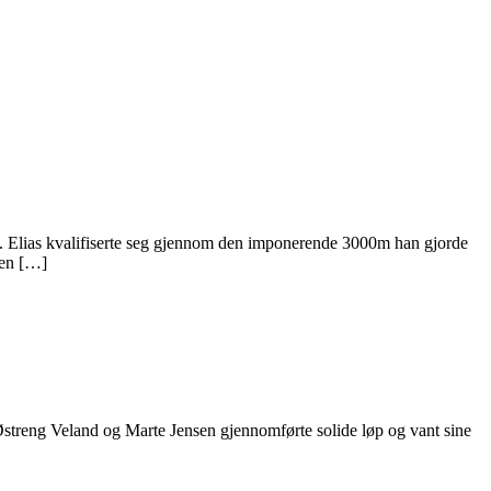
lia. Elias kvalifiserte seg gjennom den imponerende 3000m han gjorde
men […]
n Østreng Veland og Marte Jensen gjennomførte solide løp og vant sine