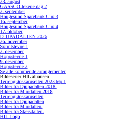
23
.
august
GASSCO-lekene dag 2
2
.
september
Haugesund Sparebank Cup 3
16
.
september
Haugesund Sparebank Cup 4
17
.
oktober
DJUPADALTEN 2026
26
.
november
Sprintstevne 1
2
.
desember
Hoppstevne 1
9
.
desember
Hoppstevne 2
Se alle kommende arrangementer
Bildeserier HIL alliansen
Terrengløpskarusellen 2023 løp 1
Bilder fra Djupadalten 2018.
Bilder fra Minidalten 2018
Terrengløpskarusellen
Bilder fra Djupadalten
Bilder fra Minidalten.
Bilder fra Skeisdalten.
HIL Logo