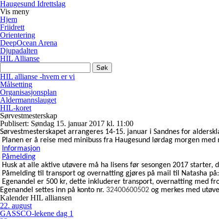
Haugesund Idrettslag
Vis
meny
Hjem
Friidrett
Orientering
DeepOcean Arena
Djupadalten
HIL Allianse
Søk
etter:
HIL allianse -hvem er vi
Målsetting
Organisasjonsplan
Aldermannslauget
HIL-koret
Sørvestmesterskap
Publisert: Søndag 15. januar 2017 kl. 11:00
Sørvestmesterskapet arrangeres 14-15. januar i Sandnes for alderskl
Planen er å reise med minibuss fra Haugesund lørdag morgen med re
Informasjon
Påmelding
Husk at alle aktive utøvere må ha lisens før sesongen 2017 starter, 
Påmelding til transport og overnatting gjøres på mail til Natasha på
Egenandel er 500 kr, dette inkluderer transport, overnatting med f
Egenandel settes inn på konto nr.
32400600502
og merkes med utøve
Kalender HIL alliansen
22
.
august
GASSCO-lekene dag 1