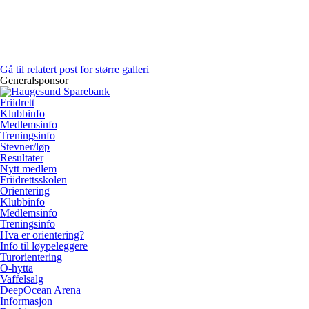
Gå til relatert post for større galleri
Generalsponsor
Friidrett
Klubbinfo
Medlemsinfo
Treningsinfo
Stevner/løp
Resultater
Nytt medlem
Friidrettsskolen
Orientering
Klubbinfo
Medlemsinfo
Treningsinfo
Hva er orientering?
Info til løypeleggere
Turorientering
O-hytta
Vaffelsalg
DeepOcean Arena
Informasjon