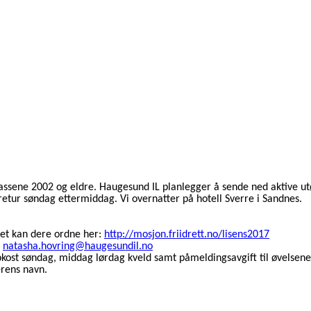
assene 2002 og eldre. Haugesund IL planlegger å sende ned aktive ut
tur søndag ettermiddag. Vi overnatter på hotell Sverre i Sandnes.
det kan dere ordne her:
http://mosjon.friidrett.no/lisens2017
:
natasha.hovring@haugesundil.no
rokost søndag, middag lørdag kveld samt påmeldingsavgift til øvelse
rens navn.