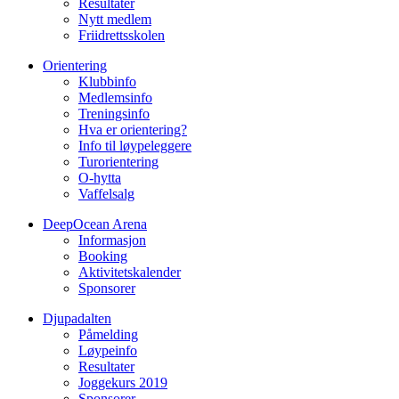
Resultater
Nytt medlem
Friidrettsskolen
Orientering
Klubbinfo
Medlemsinfo
Treningsinfo
Hva er orientering?
Info til løypeleggere
Turorientering
O-hytta
Vaffelsalg
DeepOcean Arena
Informasjon
Booking
Aktivitetskalender
Sponsorer
Djupadalten
Påmelding
Løypeinfo
Resultater
Joggekurs 2019
Sponsorer