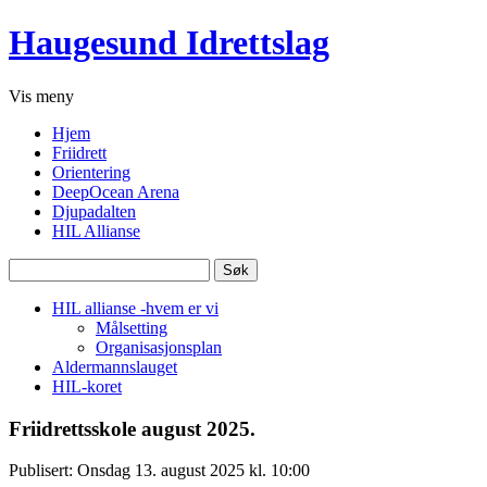
Haugesund Idrettslag
Vis
meny
Hjem
Friidrett
Orientering
DeepOcean Arena
Djupadalten
HIL Allianse
Søk
etter:
HIL allianse -hvem er vi
Målsetting
Organisasjonsplan
Aldermannslauget
HIL-koret
Friidrettsskole august 2025.
Publisert: Onsdag 13. august 2025 kl. 10:00