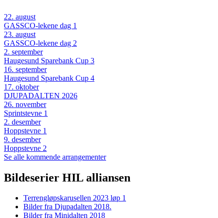
22
.
august
GASSCO-lekene dag 1
23
.
august
GASSCO-lekene dag 2
2
.
september
Haugesund Sparebank Cup 3
16
.
september
Haugesund Sparebank Cup 4
17
.
oktober
DJUPADALTEN 2026
26
.
november
Sprintstevne 1
2
.
desember
Hoppstevne 1
9
.
desember
Hoppstevne 2
Se alle kommende arrangementer
Bildeserier HIL alliansen
Terrengløpskarusellen 2023 løp 1
Bilder fra Djupadalten 2018.
Bilder fra Minidalten 2018