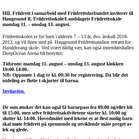
HIL Friidrett i samarbeid med Friidrettsforbundet inviterer til
Haugesund lL Friidrettsskole/Landslagets Friidrettsskole
mandag 11. – onsdag 13. august.
Friidrettsskolen er for barn i alderen 7 – 13 år, dvs. årskull 2018-
2012, og vil finne sted på Haugesund Friidrettsstadion rett øst for
Haraldsvang skole. Ved svært dårlig vær, kan også innendørshallen
DeepOcean Arena bli benyttet.
Tidsrom: mandag 11. august – onsdag 13. august klokken
10:00-14:00.
NB: Oppmøte 1 dag er kl. 09:30 for registrering. Da blir det
utdeling av flotte t-skjorter til barna.
Invitasjon.
De som ønsker det kan også få barnepass fra 09:00 og/eller bli
til 15:00, men selve friidrettsaktivitetene starter kl. 10:00 og
slutter kl. 14:00. Hovedmålet med lekene er at flest mulig barn
skal møte friidrett på spennende og utviklende måte preget av
lek og glede.