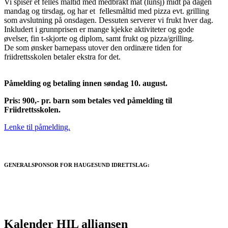
Vi spiser et felles måltid med medbrakt mat (lunsj) midt på dagen
mandag og tirsdag, og har et fellesmåltid med pizza evt. grilling
som avslutning på onsdagen. Dessuten serverer vi frukt hver dag.
Inkludert i grunnprisen er mange kjekke aktiviteter og gode
øvelser, fin t-skjorte og diplom, samt frukt og pizza/grilling.
De som ønsker barnepass utover den ordinære tiden for
friidrettsskolen betaler ekstra for det.
Påmelding og betaling innen søndag 10. august.
Pris: 900,- pr. barn som betales ved påmelding til
Friidrettsskolen.
Lenke til påmelding.
GENERALSPONSOR FOR HAUGESUND IDRETTSLAG:
Kalender HIL alliansen