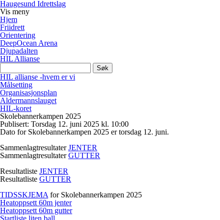
Haugesund Idrettslag
Vis
meny
Hjem
Friidrett
Orientering
DeepOcean Arena
Djupadalten
HIL Allianse
Søk
etter:
HIL allianse -hvem er vi
Målsetting
Organisasjonsplan
Aldermannslauget
HIL-koret
Skolebannerkampen 2025
Publisert: Torsdag 12. juni 2025 kl. 10:00
Dato for Skolebannerkampen 2025 er
torsdag 12. juni
.
Sammenlagtresultater
JENTER
Sammenlagtresultater
GUTTER
Resultatliste
JENTER
Resultatliste
GUTTER
TIDSSKJEMA
for Skolebannerkampen 2025
Heatoppsett 60m jenter
Heatoppsett 60m gutter
Startliste liten ball