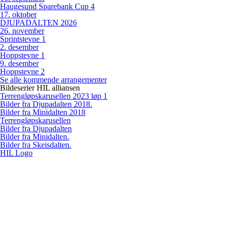
Haugesund Sparebank Cup 4
17
.
oktober
DJUPADALTEN 2026
26
.
november
Sprintstevne 1
2
.
desember
Hoppstevne 1
9
.
desember
Hoppstevne 2
Se alle kommende arrangementer
Bildeserier HIL alliansen
Terrengløpskarusellen 2023 løp 1
Bilder fra Djupadalten 2018.
Bilder fra Minidalten 2018
Terrengløpskarusellen
Bilder fra Djupadalten
Bilder fra Minidalten.
Bilder fra Skeisdalten.
HIL Logo