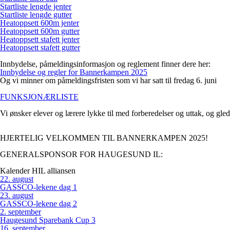
Startliste lengde jenter
Startliste lengde gutter
Heatoppsett 600m jenter
Heatoppsett 600m gutter
Heatoppsett stafett jenter
Heatoppsett stafett gutter
Innbydelse, påmeldingsinformasjon og reglement finner dere her:
Innbydelse og regler for Bannerkampen 2025
Og vi minner om
påmeldingsfristen
som vi har satt til fredag
6
. juni
FUNKSJONÆRLISTE
Vi ønsker elever og lærere lykke til med forberedelser og uttak, og gled
HJERTELIG VELKOMMEN TIL BANNERKAMPEN 2025!
GENERALSPONSOR FOR HAUGESUND IL:
Kalender HIL alliansen
22
.
august
GASSCO-lekene dag 1
23
.
august
GASSCO-lekene dag 2
2
.
september
Haugesund Sparebank Cup 3
16
.
september