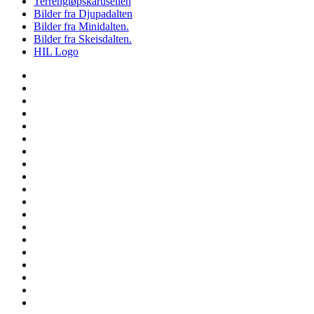
Terrengløpskarusellen
Bilder fra Djupadalten
Bilder fra Minidalten.
Bilder fra Skeisdalten.
HIL Logo