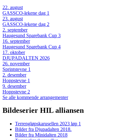
22
.
august
GASSCO-lekene dag 1
23
.
august
GASSCO-lekene dag 2
2
.
september
Haugesund Sparebank Cup 3
16
.
september
Haugesund Sparebank Cup 4
17
.
oktober
DJUPADALTEN 2026
26
.
november
Sprintstevne 1
2
.
desember
Hoppstevne 1
9
.
desember
Hoppstevne 2
Se alle kommende arrangementer
Bildeserier HIL alliansen
Terrengløpskarusellen 2023 løp 1
Bilder fra Djupadalten 2018.
Bilder fra Minidalten 2018