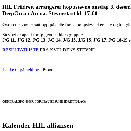
HIL Friidrett arrangerer hoppstevne onsdag 3. desem
DeepOcean Arena. Stevnestart kl. 17:00
Øvelsene som er satt opp på dette første hoppstevnet er stav og lengde 
Stevnet er åpent for følgende aldersgrupper:
J/G 11, J/G 12, J/G 13, J/G 14, J/G 15, J/G 16, J/G 17, J/G 18-1
RESULTATLISTE
FRA KVELDENS STEVNE.
Lenke til påmelding
i iSonen
GENERALSPONSOR FOR HAUGESUND IDRETTSLAG:
Kalender HIL alliansen