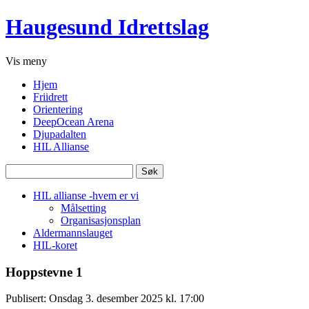
Haugesund Idrettslag
Vis
meny
Hjem
Friidrett
Orientering
DeepOcean Arena
Djupadalten
HIL Allianse
Søk
etter:
HIL allianse -hvem er vi
Målsetting
Organisasjonsplan
Aldermannslauget
HIL-koret
Hoppstevne 1
Publisert: Onsdag 3. desember 2025 kl. 17:00