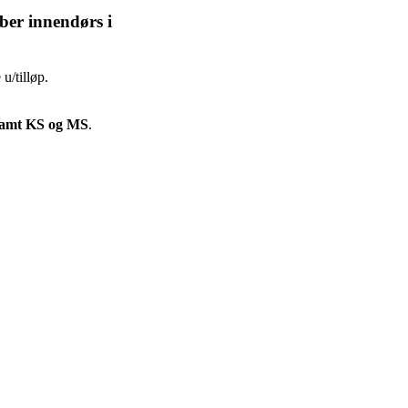
ber innendørs i
u/tilløp.
9 samt KS og MS
.