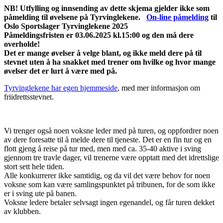
NB! Utfylling og innsending av dette skjema gjelder ikke som
påmelding til øvelsene på Tyrvinglekene.
On-line påmelding
til
Oslo Sportslager Tyrvinglekene 2025
Påmeldingsfristen er 03.06.2025 kl.15:00 og den må dere
overholde!
Det er mange øvelser å velge blant, og ikke meld dere på til
stevnet uten å ha snakket med trener om hvilke og hvor mange
øvelser det er lurt å være med på.
Tyrvinglekene har egen hjemmeside
, med mer informasjon om
friidrettsstevnet.
Vi trenger også noen voksne leder med på turen, og oppfordrer noen
av dere foresatte til å melde dere til tjeneste. Det er en fin tur og en
flott gjeng å reise på tur med, men med ca. 35-40 aktive i sving
gjennom tre travle dager, vil trenerne være opptatt med det idrettslige
stort sett hele tiden.
Alle konkurrerer ikke samtidig, og da vil det være behov for noen
voksne som kan være samlingspunktet på tribunen, for de som ikke
er i sving ute på banen.
Voksne ledere betaler selvsagt ingen egenandel, og får turen dekket
av klubben.