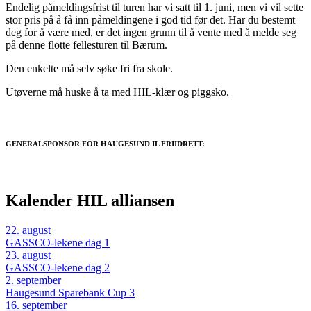
Endelig påmeldingsfrist til turen har vi satt til 1. juni, men vi vil sette
stor pris på å få inn påmeldingene i god tid før det. Har du bestemt
deg for å være med, er det ingen grunn til å vente med å melde seg
på denne flotte fellesturen til Bærum.
Den enkelte må selv søke fri fra skole.
Utøverne må huske å ta med HIL-klær og piggsko.
GENERALSPONSOR FOR HAUGESUND IL FRIIDRETT:
Kalender HIL alliansen
22
.
august
GASSCO-lekene dag 1
23
.
august
GASSCO-lekene dag 2
2
.
september
Haugesund Sparebank Cup 3
16
.
september