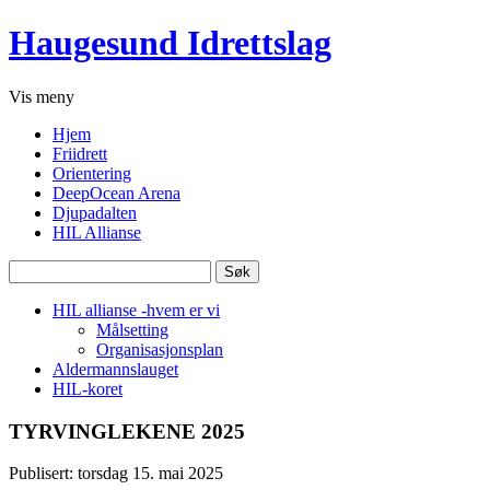
Haugesund Idrettslag
Vis
meny
Hjem
Friidrett
Orientering
DeepOcean Arena
Djupadalten
HIL Allianse
Søk
etter:
HIL allianse -hvem er vi
Målsetting
Organisasjonsplan
Aldermannslauget
HIL-koret
TYRVINGLEKENE 2025
Publisert: torsdag 15. mai 2025