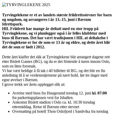
Tyrvingelekene er et av landets største friidrettsstevner for barn
og ungdom, og arrangeres i år 13.-15. juni i Bærum
Idrettspark.
HIL Friidrett har mange år deltatt med en stor tropp på
Tyrvinglekene, og vi planlegger også i år felles klubbtur med
buss til Bærum. Det har vært tradisjonen i HIL at deltakelse i
Tyrvinglekene er for de som er 13 år og eldre, og dette året blir
det de som er født i 2012.
Dette året klaffer det slik at Tyrvinglekene blir arrangert dagene rett
etter Bislett Games (BG), og da er det fristende å turen innom Oslo,
som en liten forsmak.
Vi har vært heldige å få tak i 40 billetter til BG, og det blir en fin
anledning til å se verdensstjernene på nært hold, før tre dager med
egne øvelser i Bærum.
I grove trekk ser årets opplegget slik ut:
Avreise med buss fra Haugesund torsdag 12. juni
kl. 07:00
fra parkeringsplassen vest for Ishallen.
Ankomst Bislett stadion i Oslo ca. kl. 16:30 torsdag
ettermiddag. Retur til Bærum etter stevnet
Overnatting på hotell Thon Oslofjord i Sandvika fra torsdag