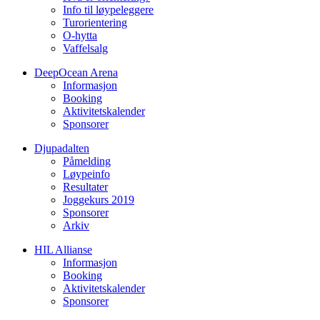
Info til løypeleggere
Turorientering
O-hytta
Vaffelsalg
DeepOcean Arena
Informasjon
Booking
Aktivitetskalender
Sponsorer
Djupadalten
Påmelding
Løypeinfo
Resultater
Joggekurs 2019
Sponsorer
Arkiv
HIL Allianse
Informasjon
Booking
Aktivitetskalender
Sponsorer