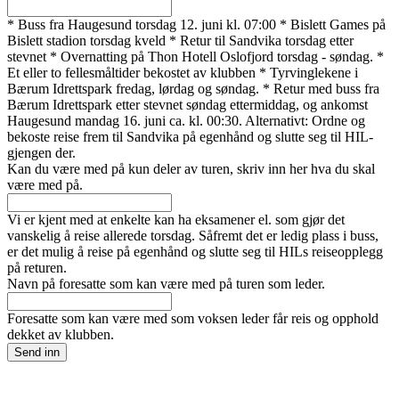
* Buss fra Haugesund torsdag 12. juni kl. 07:00 * Bislett Games på
Bislett stadion torsdag kveld * Retur til Sandvika torsdag etter
stevnet * Overnatting på Thon Hotell Oslofjord torsdag - søndag. *
Et eller to fellesmåltider bekostet av klubben * Tyrvinglekene i
Bærum Idrettspark fredag, lørdag og søndag. * Retur med buss fra
Bærum Idrettspark etter stevnet søndag ettermiddag, og ankomst
Haugesund mandag 16. juni ca. kl. 00:30. Alternativt: Ordne og
bekoste reise frem til Sandvika på egenhånd og slutte seg til HIL-
gjengen der.
Kan du være med på kun deler av turen, skriv inn her hva du skal
være med på.
Vi er kjent med at enkelte kan ha eksamener el. som gjør det
vanskelig å reise allerede torsdag. Såfremt det er ledig plass i buss,
er det mulig å reise på egenhånd og slutte seg til HILs reiseopplegg
på returen.
Navn på foresatte som kan være med på turen som leder.
Foresatte som kan være med som voksen leder får reis og opphold
dekket av klubben.