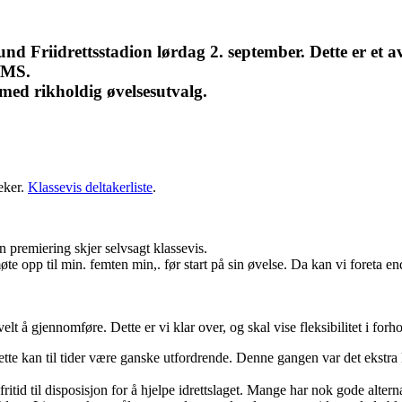
riidrettsstadion lørdag 2. september. Dette er et av s
S/MS.
 med rikholdig øvelsesutvalg.
eker.
Klassevis deltakerliste
.
n premiering skjer selvsagt klassevis.
te opp til min. femten min,. før start på sin øvelse. Da kan vi foreta en
lt å gjennomføre. Dette er vi klar over, og skal vise fleksibilitet i forhol
 dette kan til tider være ganske utfordrende. Denne gangen var det ekstr
 fritid til disposisjon for å hjelpe idrettslaget. Mange har nok gode altern