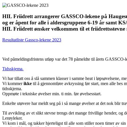
HIL Friidrett arrangerer GASSCO-lekene på Haugesund F
og er åpent for alle i aldersgruppene 6-19 år samt K
HIL Friidrett ønsker velkommen til et friidrettsstevne
Resultatliste Gassco-lekene 2023
Ved påmeldingsfristens utløp var det 78 påmeldte til årets GASSCO-l
Tidsskjema.
Vi har tillatt oss å slå sammen klasser i samme heat i løpsøvelsene, me
Vi kommer
ikke
til å gjennomføre avkryssing før start, men alle bes mø
tidsskjema.
Oppmøte i tekniske øvelser min. ti min. før øvelsesstart.
Enkelte utøvere har meldt seg på i så mange øvelser at det nok blir trave
Til avvikling av et slikt stevne trengs det mange frivillige hender, og
Lerøyleker.
Vi kom i mål, og takker hjerteligst til alle som stiller noen timer av sin