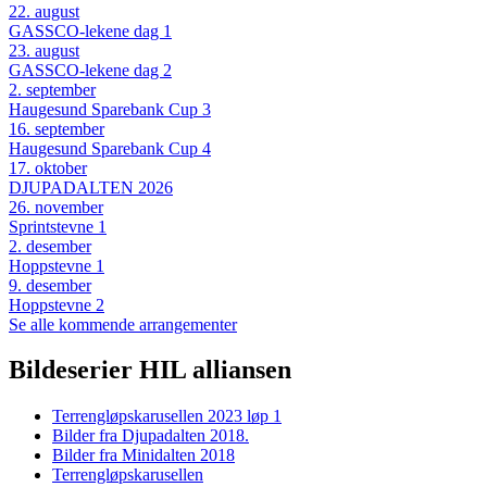
22
.
august
GASSCO-lekene dag 1
23
.
august
GASSCO-lekene dag 2
2
.
september
Haugesund Sparebank Cup 3
16
.
september
Haugesund Sparebank Cup 4
17
.
oktober
DJUPADALTEN 2026
26
.
november
Sprintstevne 1
2
.
desember
Hoppstevne 1
9
.
desember
Hoppstevne 2
Se alle kommende arrangementer
Bildeserier HIL alliansen
Terrengløpskarusellen 2023 løp 1
Bilder fra Djupadalten 2018.
Bilder fra Minidalten 2018
Terrengløpskarusellen