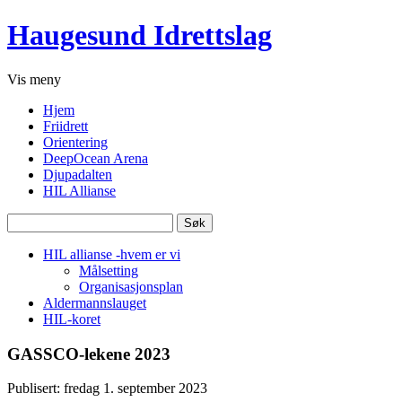
Haugesund Idrettslag
Vis
meny
Hjem
Friidrett
Orientering
DeepOcean Arena
Djupadalten
HIL Allianse
Søk
etter:
HIL allianse -hvem er vi
Målsetting
Organisasjonsplan
Aldermannslauget
HIL-koret
GASSCO-lekene 2023
Publisert: fredag 1. september 2023