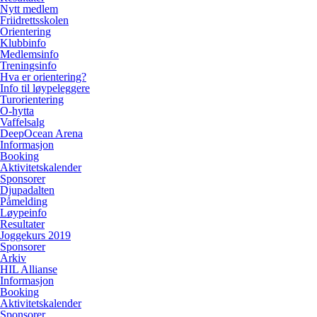
Nytt medlem
Friidrettsskolen
Orientering
Klubbinfo
Medlemsinfo
Treningsinfo
Hva er orientering?
Info til løypeleggere
Turorientering
O-hytta
Vaffelsalg
DeepOcean Arena
Informasjon
Booking
Aktivitetskalender
Sponsorer
Djupadalten
Påmelding
Løypeinfo
Resultater
Joggekurs 2019
Sponsorer
Arkiv
HIL Allianse
Informasjon
Booking
Aktivitetskalender
Sponsorer