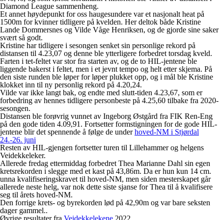
Diamond League sammenheng.
Et annet høydepunkt for oss haugesundere var et nasjonalt heat på
1500m for kvinner tidligere på kvelden. Her deltok både Kristine
Lande Dommersnes og Vilde Våge Henriksen, og de gjorde sine saker
svært så godt.
Kristine har tidligere i sesongen senket sin personlige rekord på
distansen til 4.23,07 og denne ble ytterligere forbedret torsdag kveld.
Farten i tet-feltet var stor fra starten av, og de to HIL-jentene ble
liggende bakerst i feltet, men i et jevnt tempo og helt etter skjema. På
den siste runden ble løper for løper plukket opp, og i mål ble Kristine
klokket inn til ny personlig rekord på 4.20,24.
Vilde var ikke langt bak, og endte med slutt-tiden 4.23,67, som er
forbedring av hennes tidligere personbeste på 4.25,60 tilbake fra 2020-
sesongen.
Distansen ble forøvrig vunnet av Ingeborg Østgård fra FIK Ren-Eng
på den gode tiden 4.09,91. Fortsetter formstigningen for de gode HIL-
jentene blir det spennende å følge de under
hoved-NM i Stjørdal
24.-26. juni
Resten av HIL-gjengen fortsetter turen til Lillehammer og helgens
Veidekkeleker.
Allerede fredag ettermiddag forbedret Thea Marianne Dahl sin egen
kretsrekorden i slegge med et kast på 43,86m. Da er hun kun 14 cm.
unna kvalifiseringskravet til hoved-NM, men siden mesterskapet går
allerede neste helg, var nok dette siste sjanse for Thea til å kvalifisere
seg til årets hoved-NM.
Den forrige krets- og byrekorden lød på 42,90m og var bare seksten
dager gammel..
Øvrige resultater fra
Veidekkelekene
2022.