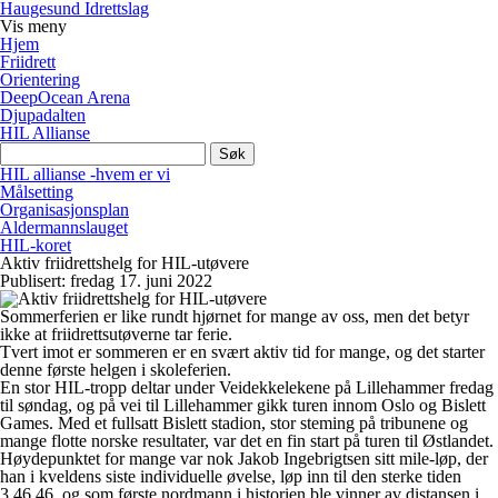
Haugesund Idrettslag
Vis
meny
Hjem
Friidrett
Orientering
DeepOcean Arena
Djupadalten
HIL Allianse
Søk
etter:
HIL allianse -hvem er vi
Målsetting
Organisasjonsplan
Aldermannslauget
HIL-koret
Aktiv friidrettshelg for HIL-utøvere
Publisert: fredag 17. juni 2022
Sommerferien er like rundt hjørnet for mange av oss, men det betyr
ikke at friidrettsutøverne tar ferie.
Tvert imot er sommeren er en svært aktiv tid for mange, og det starter
denne første helgen i skoleferien.
En stor HIL-tropp deltar under Veidekkelekene på Lillehammer fredag
til søndag, og på vei til Lillehammer gikk turen innom Oslo og Bislett
Games. Med et fullsatt Bislett stadion, stor steming på tribunene og
mange flotte norske resultater, var det en fin start på turen til Østlandet.
Høydepunktet for mange var nok Jakob Ingebrigtsen sitt mile-løp, der
han i kveldens siste individuelle øvelse, løp inn til den sterke tiden
3.46,46, og som første nordmann i historien ble vinner av distansen i