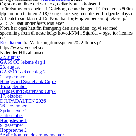
Og som om ikke det var nok, deltar Nora Jakobsen i
Världsungdomsspelen i Gøteborg denne helgen. På fredagens 800m
løp hun inn til tiden 2.18,05 og sikret seg med det en fin fjerde plass i
A-heatet i sin klasse J 15. Nora har forøvrig en personlig rekord på
2.15,74, satt under årets Maileker.
Nora har også hatt fin fremgang den siste tiden, og vi ser med
spoenning frem til neste helgs hoved-NM i Stjørdal – også for hennes
del.
Resultatene
fra Världsungdomsspelen 2022 finnes på:
https://www.vuspel.se/
Kalender HIL alliansen
22
.
august
GASSCO-lekene dag 1
23
.
august
GASSCO-lekene dag 2
2
.
september
Haugesund Sparebank Cup 3
16
.
september
Haugesund Sparebank Cup 4
17
.
oktober
DJUPADALTEN 2026
26
.
november
Sprintstevne 1
2
.
desember
Hoppstevne 1
9
.
desember
Hoppstevne 2
Se alle kommende arrangementer