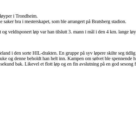
løyper i Trondheim.
ne saker bra i mesterskapet, som ble arrangert på Bratsberg stadion.
t og veldisponert løp var han tilslutt 3. mann i mål i den 4 km. lange 
eland i den sorte HIL-drakten. En gruppe på syv løpere skilte seg tidl
n luke og denne beholdt han helt inn. Kampen om sølvet ble spennende he
sekund bak. Likevel et flott løp og en fin avslutning på en god sesong f