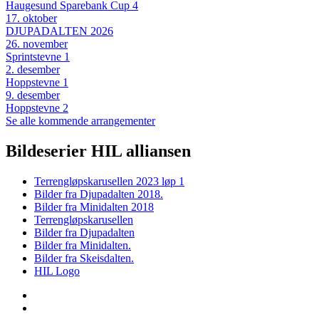
Haugesund Sparebank Cup 4
17
.
oktober
DJUPADALTEN 2026
26
.
november
Sprintstevne 1
2
.
desember
Hoppstevne 1
9
.
desember
Hoppstevne 2
Se alle kommende arrangementer
Bildeserier HIL alliansen
Terrengløpskarusellen 2023 løp 1
Bilder fra Djupadalten 2018.
Bilder fra Minidalten 2018
Terrengløpskarusellen
Bilder fra Djupadalten
Bilder fra Minidalten.
Bilder fra Skeisdalten.
HIL Logo