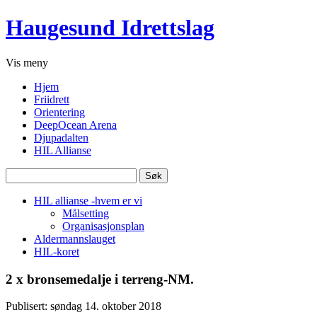
Haugesund Idrettslag
Vis
meny
Hjem
Friidrett
Orientering
DeepOcean Arena
Djupadalten
HIL Allianse
Søk
etter:
HIL allianse -hvem er vi
Målsetting
Organisasjonsplan
Aldermannslauget
HIL-koret
2 x bronsemedalje i terreng-NM.
Publisert: søndag 14. oktober 2018