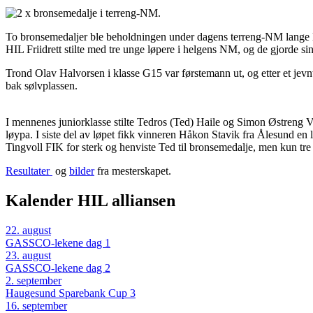
To bronsemedaljer ble beholdningen under dagens terreng-NM lange 
HIL Friidrett stilte med tre unge løpere i helgens NM, og de gjorde si
Trond Olav Halvorsen i klasse G15 var førstemann ut, og etter et jevn
bak sølvplassen.
I mennenes juniorklasse stilte Tedros (Ted) Haile og Simon Østreng V
løypa. I siste del av løpet fikk vinneren Håkon Stavik fra Ålesund e
Tingvoll FIK for sterk og henviste Ted til bronsemedalje, men kun tre 
Resultater
og
bilder
fra mesterskapet.
Kalender HIL alliansen
22
.
august
GASSCO-lekene dag 1
23
.
august
GASSCO-lekene dag 2
2
.
september
Haugesund Sparebank Cup 3
16
.
september