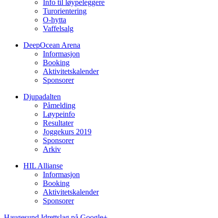
Info til løypeleggere
Turorientering
O-hytta
Vaffelsalg
DeepOcean Arena
Informasjon
Booking
Aktivitetskalender
Sponsorer
Djupadalten
Påmelding
Løypeinfo
Resultater
Joggekurs 2019
Sponsorer
Arkiv
HIL Allianse
Informasjon
Booking
Aktivitetskalender
Sponsorer
Haugesund Idrettslag på Google+