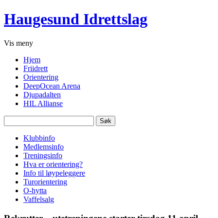
Haugesund Idrettslag
Vis
meny
Hjem
Friidrett
Orientering
DeepOcean Arena
Djupadalten
HIL Allianse
Søk
etter:
Klubbinfo
Medlemsinfo
Treningsinfo
Hva er orientering?
Info til løypeleggere
Turorientering
O-hytta
Vaffelsalg