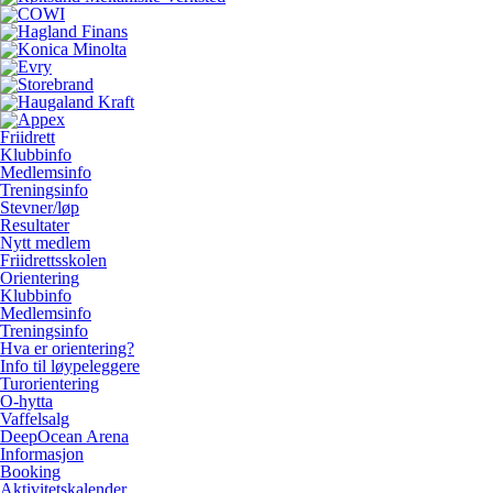
Friidrett
Klubbinfo
Medlemsinfo
Treningsinfo
Stevner/løp
Resultater
Nytt medlem
Friidrettsskolen
Orientering
Klubbinfo
Medlemsinfo
Treningsinfo
Hva er orientering?
Info til løypeleggere
Turorientering
O-hytta
Vaffelsalg
DeepOcean Arena
Informasjon
Booking
Aktivitetskalender