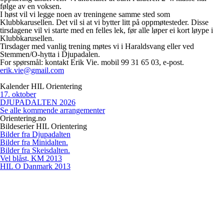
følge av en voksen.
I høst vil vi legge noen av treningene samme sted som
Klubbkarusellen.
Det vil si at vi bytter litt på oppmøtesteder. Disse
tirsdagene vil vi starte med en felles lek, før alle løper ei kort løype i
Klubbkarusellen.
Tirsdager med vanlig trening møtes vi i Haraldsvang eller ved
Stemmen/O-hytta i Djupadalen.
For spørsmål: kontakt Erik Vie. mobil 99 31 65 03, e-post.
erik.vie@gmail.com
Kalender HIL Orientering
17
.
oktober
DJUPADALTEN 2026
Se alle kommende arrangementer
Orientering.no
Bildeserier HIL Orientering
Bilder fra Djupadalten
Bilder fra Minidalten.
Bilder fra Skeisdalten.
Vel blåst, KM 2013
HIL O Danmark 2013