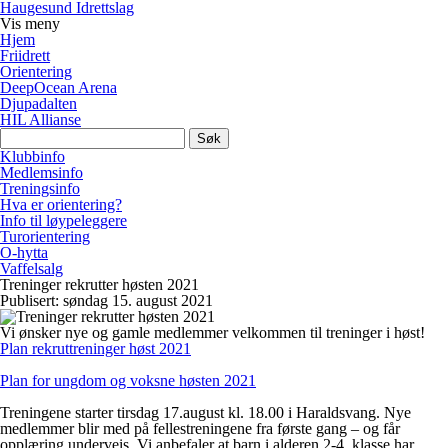
Haugesund Idrettslag
Vis
meny
Hjem
Friidrett
Orientering
DeepOcean Arena
Djupadalten
HIL Allianse
Søk
etter:
Klubbinfo
Medlemsinfo
Treningsinfo
Hva er orientering?
Info til løypeleggere
Turorientering
O-hytta
Vaffelsalg
Treninger rekrutter høsten 2021
Publisert: søndag 15. august 2021
Vi ønsker nye og gamle medlemmer velkommen til treninger i høst!
Plan rekruttreninger høst 2021
Plan for ungdom og voksne høsten 2021
Treningene starter
tirsdag 17.august kl. 18.00
i Haraldsvang. Nye
medlemmer blir med på fellestreningene fra første gang – og får
opplæring underveis. Vi anbefaler at barn i alderen 2-4. klasse har