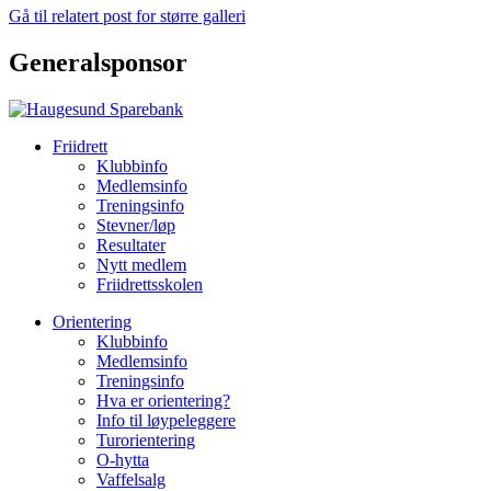
Gå til relatert post for større galleri
Generalsponsor
Friidrett
Klubbinfo
Medlemsinfo
Treningsinfo
Stevner/løp
Resultater
Nytt medlem
Friidrettsskolen
Orientering
Klubbinfo
Medlemsinfo
Treningsinfo
Hva er orientering?
Info til løypeleggere
Turorientering
O-hytta
Vaffelsalg