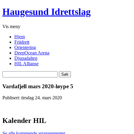
Haugesund Idrettslag
Vis
meny
Hjem
Friidrett
Orientering
DeepOcean Arena
Djupadalten
HIL Allianse
Søk
etter:
Vardafjell mars 2020-løype 5
Publisert: tirsdag 24. mars 2020
Kalender HIL
Se alle kommende arrangementer