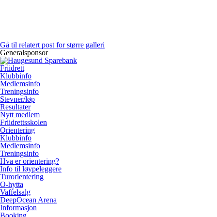
Gå til relatert post for større galleri
Generalsponsor
Friidrett
Klubbinfo
Medlemsinfo
Treningsinfo
Stevner/løp
Resultater
Nytt medlem
Friidrettsskolen
Orientering
Klubbinfo
Medlemsinfo
Treningsinfo
Hva er orientering?
Info til løypeleggere
Turorientering
O-hytta
Vaffelsalg
DeepOcean Arena
Informasjon
Booking