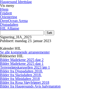
Haugesund Idrettslag
Vis
meny
Hjem
Friidrett
Orientering
DeepOcean Arena
Djupadalten
HIL Allianse
Søk
etter:
Signering_HA_2023
Publisert: mandag 23. januar 2023
Kalender HIL
Se alle kommende arrangementer
Bildeserier HIL
Bilder Mailekene 2025 dag 2
Bilder Mailekene 2025 dag 1
Terrengløpskarusellen 2023 løp 1
Bilder fra Djupadalten 2018.
Bilder fra Skeisdalten 2018.
Bilder fra Minidalten 2018
Bilder fra Rosa Sløyfeløpet 2018
Bilder fra Haugesunds Avis halvmaraton