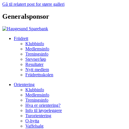
Gå til relatert post for større galleri
Generalsponsor
Friidrett
Klubbinfo
Medlemsinfo
Treningsinfo
Stevner/løp
Resultater
Nytt medlem
Friidrettsskolen
Orientering
Klubbinfo
Medlemsinfo
Treningsinfo
Hva er orientering?
Info til løypeleggere
Turorientering
O-hytta
Vaffelsalg