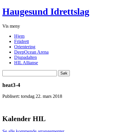
Haugesund Idrettslag
Vis
meny
Hjem
Friidrett
Orientering
DeepOcean Arena
Djupadalten
HIL Allianse
Søk
etter:
heat3-4
Publisert: torsdag 22. mars 2018
Kalender HIL
Se alle kommende arrangementer