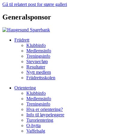
Gå til relatert post for større galleri
Generalsponsor
Friidrett
Klubbinfo
Medlemsinfo
Treningsinfo
Stevner/løp
Resultater
Nytt medlem
Friidrettsskolen
Orientering
Klubbinfo
Medlemsinfo
Treningsinfo
Hva er orientering?
Info til løypeleggere
Turorientering
O-hytta
Vaffelsalg