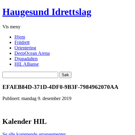
Haugesund Idrettslag
Vis
meny
Hjem
Friidrett
Orientering
DeepOcean Arena
Djupadalten
HIL Allianse
Søk
etter:
EFAEB84D-371D-4DF0-9B3F-7984962070AA
Publisert: mandag 9. desember 2019
Kalender HIL
Se alle kommende arrangementer