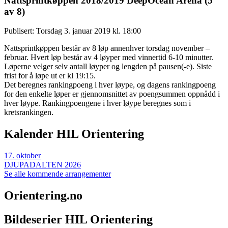
Nattsprintkøppen 2018/2019 DeepOcean Arena (5
av 8)
Publisert: Torsdag 3. januar 2019 kl. 18:00
Nattsprintkøppen består av 8 løp annenhver torsdag november –
februar. Hvert løp består av 4 løyper med vinnertid 6-10 minutter.
Løperne velger selv antall løyper og lengden på pausen(-e). Siste
frist for å løpe ut er kl 19:15.
Det beregnes rankingpoeng i hver løype, og dagens rankingpoeng
for den enkelte løper er gjennomsnittet av poengsummen oppnådd i
hver løype. Rankingpoengene i hver løype beregnes som i
kretsrankingen.
Kalender HIL Orientering
17
.
oktober
DJUPADALTEN 2026
Se alle kommende arrangementer
Orientering.no
Bildeserier HIL Orientering