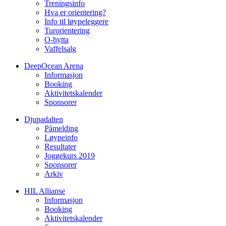
Treningsinfo
Hva er orientering?
Info til løypeleggere
Turorientering
O-hytta
Vaffelsalg
DeepOcean Arena
Informasjon
Booking
Aktivitetskalender
Sponsorer
Djupadalten
Påmelding
Løypeinfo
Resultater
Joggekurs 2019
Sponsorer
Arkiv
HIL Allianse
Informasjon
Booking
Aktivitetskalender