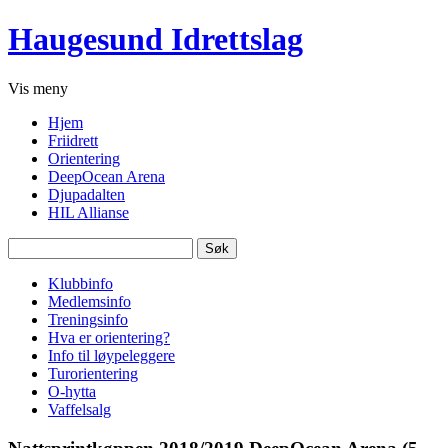
Haugesund Idrettslag
Vis
meny
Hjem
Friidrett
Orientering
DeepOcean Arena
Djupadalten
HIL Allianse
Søk
etter:
Klubbinfo
Medlemsinfo
Treningsinfo
Hva er orientering?
Info til løypeleggere
Turorientering
O-hytta
Vaffelsalg