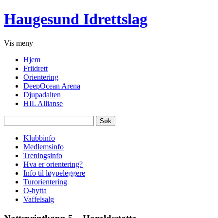
Haugesund Idrettslag
Vis
meny
Hjem
Friidrett
Orientering
DeepOcean Arena
Djupadalten
HIL Allianse
Søk
etter:
Klubbinfo
Medlemsinfo
Treningsinfo
Hva er orientering?
Info til løypeleggere
Turorientering
O-hytta
Vaffelsalg