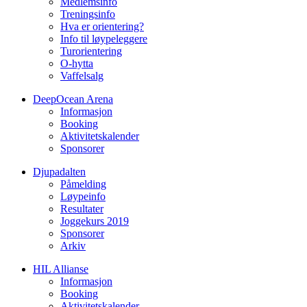
Medlemsinfo
Treningsinfo
Hva er orientering?
Info til løypeleggere
Turorientering
O-hytta
Vaffelsalg
DeepOcean Arena
Informasjon
Booking
Aktivitetskalender
Sponsorer
Djupadalten
Påmelding
Løypeinfo
Resultater
Joggekurs 2019
Sponsorer
Arkiv
HIL Allianse
Informasjon
Booking
Aktivitetskalender