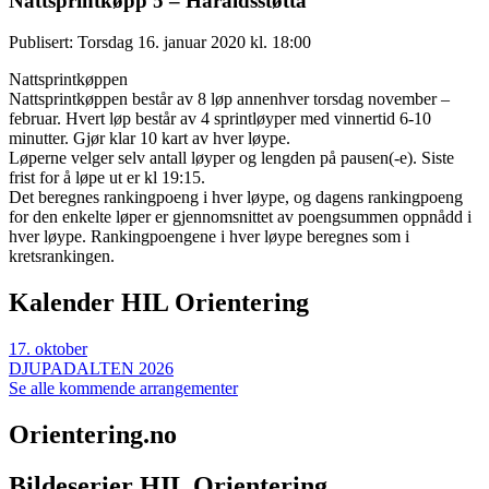
Nattsprintkøpp 5 – Haraldsstøtta
Publisert: Torsdag 16. januar 2020 kl. 18:00
Nattsprintkøppen
Nattsprintkøppen består av 8 løp annenhver torsdag november –
februar. Hvert løp består av 4 sprintløyper med vinnertid 6-10
minutter. Gjør klar 10 kart av hver løype.
Løperne velger selv antall løyper og lengden på pausen(-e). Siste
frist for å løpe ut er kl 19:15.
Det beregnes rankingpoeng i hver løype, og dagens rankingpoeng
for den enkelte løper er gjennomsnittet av poengsummen oppnådd i
hver løype. Rankingpoengene i hver løype beregnes som i
kretsrankingen.
Kalender HIL Orientering
17
.
oktober
DJUPADALTEN 2026
Se alle kommende arrangementer
Orientering.no
Bildeserier HIL Orientering