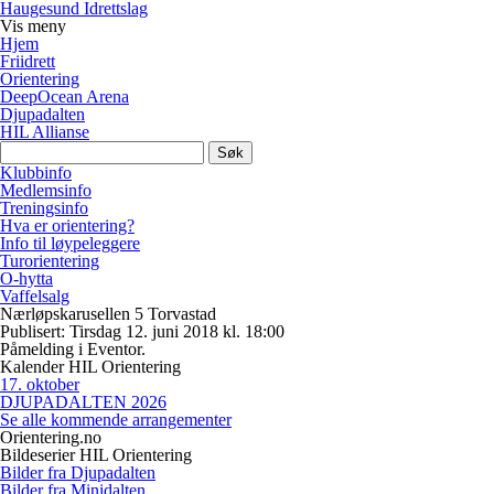
Haugesund Idrettslag
Vis
meny
Hjem
Friidrett
Orientering
DeepOcean Arena
Djupadalten
HIL Allianse
Søk
etter:
Klubbinfo
Medlemsinfo
Treningsinfo
Hva er orientering?
Info til løypeleggere
Turorientering
O-hytta
Vaffelsalg
Nærløpskarusellen 5 Torvastad
Publisert: Tirsdag 12. juni 2018 kl. 18:00
Påmelding i Eventor.
Kalender HIL Orientering
17
.
oktober
DJUPADALTEN 2026
Se alle kommende arrangementer
Orientering.no
Bildeserier HIL Orientering
Bilder fra Djupadalten
Bilder fra Minidalten.