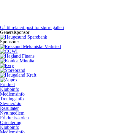
Gå til relatert post for større galleri
Generalsponsor
Sponsorer
Friidrett
Klubbinfo
Medlemsinfo
Treningsinfo
Stevner/løp
Resultater
Nytt medlem
Friidrettsskolen
Orientering
Klubbinfo
Medlemsinfo