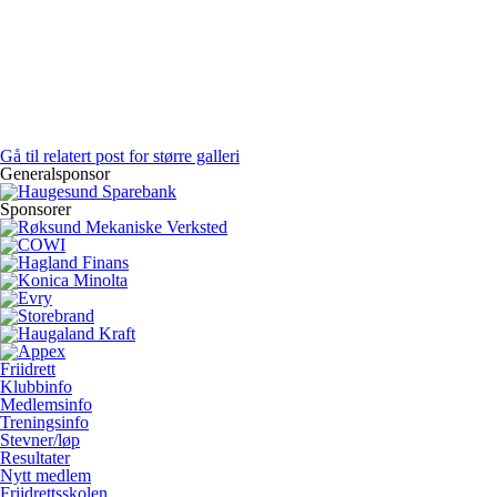
Gå til relatert post for større galleri
Generalsponsor
Sponsorer
Friidrett
Klubbinfo
Medlemsinfo
Treningsinfo
Stevner/løp
Resultater
Nytt medlem
Friidrettsskolen