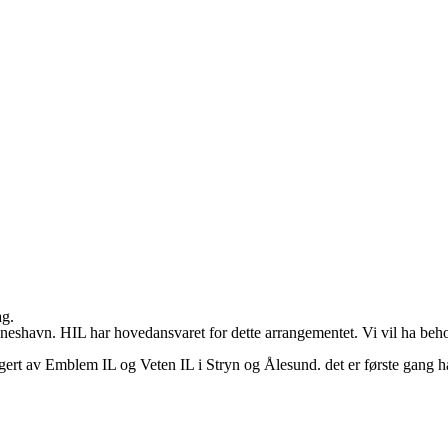
ag.
udeneshavn. HIL har hovedansvaret for dette arrangementet. Vi vil ha beh
angert av Emblem IL og Veten IL i Stryn og Ålesund. det er første gan