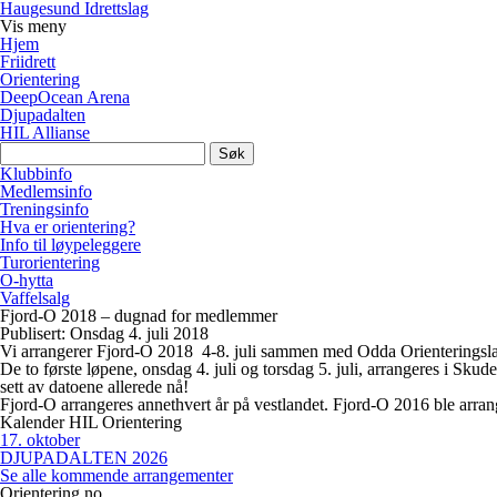
Haugesund Idrettslag
Vis
meny
Hjem
Friidrett
Orientering
DeepOcean Arena
Djupadalten
HIL Allianse
Søk
etter:
Klubbinfo
Medlemsinfo
Treningsinfo
Hva er orientering?
Info til løypeleggere
Turorientering
O-hytta
Vaffelsalg
Fjord-O 2018 – dugnad for medlemmer
Publisert: Onsdag 4. juli 2018
Vi arrangerer Fjord-O 2018 4-8. juli sammen med Odda Orienteringsl
De to første løpene, onsdag 4. juli og torsdag 5. juli, arrangeres i Sk
sett av datoene allerede nå!
Fjord-O arrangeres annethvert år på vestlandet. Fjord-O 2016 ble arr
Kalender HIL Orientering
17
.
oktober
DJUPADALTEN 2026
Se alle kommende arrangementer
Orientering.no