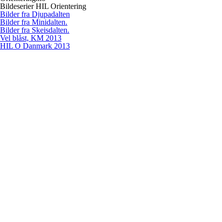
Bildeserier HIL Orientering
Bilder fra Djupadalten
Bilder fra Minidalten.
Bilder fra Skeisdalten.
Vel blåst, KM 2013
HIL O Danmark 2013