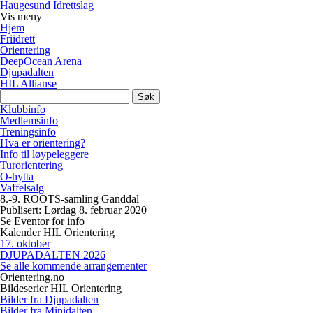
Haugesund Idrettslag
Vis
meny
Hjem
Friidrett
Orientering
DeepOcean Arena
Djupadalten
HIL Allianse
Søk
etter:
Klubbinfo
Medlemsinfo
Treningsinfo
Hva er orientering?
Info til løypeleggere
Turorientering
O-hytta
Vaffelsalg
8.-9. ROOTS-samling Ganddal
Publisert: Lørdag 8. februar 2020
Se Eventor for info
Kalender HIL Orientering
17
.
oktober
DJUPADALTEN 2026
Se alle kommende arrangementer
Orientering.no
Bildeserier HIL Orientering
Bilder fra Djupadalten
Bilder fra Minidalten.