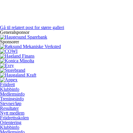
Gå til relatert post for større galleri
Generalsponsor
Sponsorer
Friidrett
Klubbinfo
Medlemsinfo
Treningsinfo
Stevner/løp
Resultater
Nytt medlem
Friidrettsskolen
Orientering
Klubbinfo
Medlemsinfo