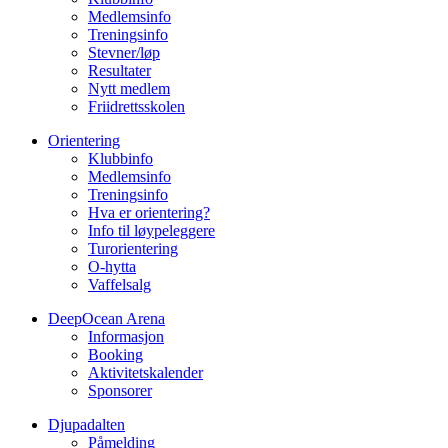
Medlemsinfo
Treningsinfo
Stevner/løp
Resultater
Nytt medlem
Friidrettsskolen
Orientering
Klubbinfo
Medlemsinfo
Treningsinfo
Hva er orientering?
Info til løypeleggere
Turorientering
O-hytta
Vaffelsalg
DeepOcean Arena
Informasjon
Booking
Aktivitetskalender
Sponsorer
Djupadalten
Påmelding