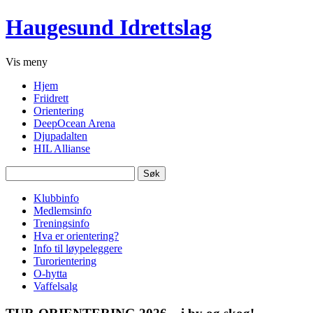
Haugesund Idrettslag
Vis
meny
Hjem
Friidrett
Orientering
DeepOcean Arena
Djupadalten
HIL Allianse
Søk
etter:
Klubbinfo
Medlemsinfo
Treningsinfo
Hva er orientering?
Info til løypeleggere
Turorientering
O-hytta
Vaffelsalg